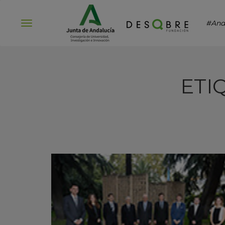
#And
Abrir
menú
ETI