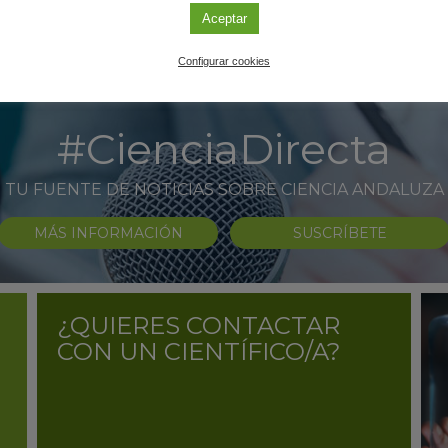
Aceptar
Configurar cookies
#CienciaDirecta
TU FUENTE DE NOTICIAS SOBRE CIENCIA ANDALUZA
MÁS INFORMACIÓN
SUSCRÍBETE
¿QUIERES CONTACTAR
CON UN CIENTÍFICO/A?