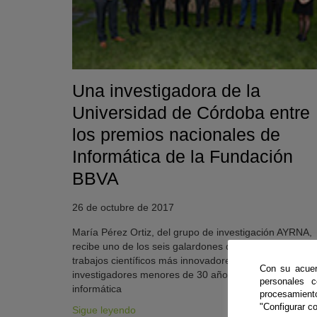
Una investigadora de la
Universidad de Córdoba entre
los premios nacionales de
Informática de la Fundación
BBVA
26 de octubre de 2017
KY
María Pérez Ortiz, del grupo de investigación AYRNA,
recibe uno de los seis galardones que reconocen los
trabajos científicos más innovadores de los
Con su acuer
investigadores menores de 30 años en el ámbito de la
personales 
informática
procesamien
"Configurar co
Sigue leyendo