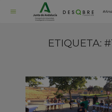
#And
Abrir
menú
ETIQUETA: 