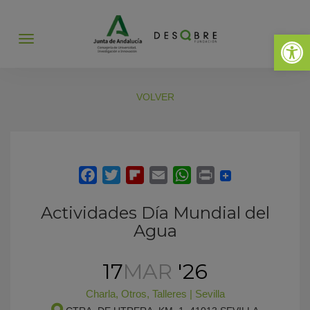
Abrir 
Abrir
menú
VOLVER
Actividades Día Mundial del
Agua
17
MAR
'26
Charla
,
Otros
,
Talleres
|
Sevilla