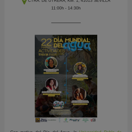
CTRA. DE UTRERA, KM. 1, 41013 SEVILLA
11:00h - 14:30h
KY