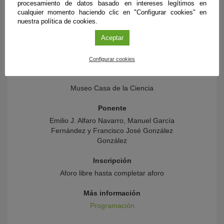
gigantes”
procesamiento de datos basado en intereses legítimos en
cualquier momento haciendo clic en "Configurar cookies" en
nuestra política de cookies.
Organiza
Museo Casa de la Ciencia de Sevilla
Aceptar
Centro
Configurar cookies
Pabellón de Perú
Museo Casa de la Ciencia
Ponente
Emilio J. Alfaro Navarro, Manuel García
Fernández y Francisco José González
González
Inscripción
Aforo libre hasta completar aforo
Más información
Programación