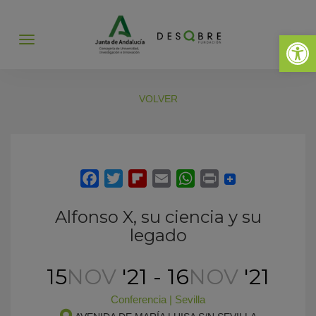
Abrir 
Abrir
menú
VOLVER
Alfonso X, su ciencia y su
legado
15
NOV
'21 - 16
NOV
'21
Conferencia
|
Sevilla