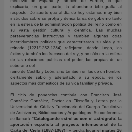
medieval de España y también de Europa, lo que
explicaría, en gran parte, la abundante bibliografía al
respecto. De suerte que al día de hoy estamos muy bien
instruidos sobre su prolija y densa tarea de gobierno tanto
en la esfera de la administración política del reino como en
su vasta gestión cultural y científica. Las muchas
perseverancias instructivas y también algunas otras
incertidumbres políticas que caracterizaron su vida y su
reinado (1221/1252-1284) reflejaron, desde luego, los
éxitos y también los fracasos del rey; y no sólo en la esfera
de las relaciones públicas del poder, las propias de un
soberano del
reino de Castilla y León, sino también en las de un hombre,
ciertamente sabio y adelantado a su época, en los
aspectos más domésticos de su vida familiar y privada.
El ciclo de ponencias continúa con Francisco José
González González, Doctor en Filosofía y Letras por la
Universidad de Cádiz y Funcionario del Cuerpo Facultativo
de Archiveros, Bibliotecarios y Arqueólogos. Su conferencia
se llamará
“Catalogando estrellas con el astrógrafo: la
aportación española al proyecto internacional de la
Carta del Cielo (1887-1967)”
y tendrá lugar el
martes 16