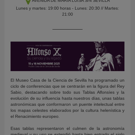
AVENIDA DE MARÍA LUISA S/N
SEVILLA
Lunes y martes: 19:00 horas - Lunes: 20:30 // Martes:
21:00
KY
El Museo Casa de la Ciencia de Sevilla ha programado un
ciclo de conferencias que se centrarán en la figura del Rey
Sabio, destacando sobre todo sus Tablas Alfonsíes y la
evolución de su influencia hasta nuestros días, unas tablas
astronómicas que conformaron un puente intelectual entre
los mapas celestes elaborados por la cultura helenística y
el Renacimiento europeo.
Esas tablas representaron el culmen de la astronomía
medieval y su uso se extendió hasta bien entrado el siglo