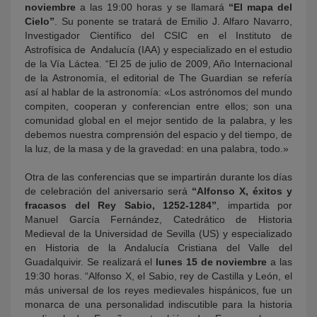
noviembre
a las 19:00 horas y se llamará
“El mapa del
Cielo”
. Su ponente se tratará de Emilio J. Alfaro Navarro,
Investigador Científico del CSIC en el Instituto de
Astrofísica de Andalucía (IAA) y especializado en el estudio
de la Vía Láctea. “El 25 de julio de 2009, Año Internacional
de la Astronomía, el editorial de The Guardian se refería
así al hablar de la astronomía: «Los astrónomos del mundo
compiten, cooperan y conferencian entre ellos; son una
comunidad global en el mejor sentido de la palabra, y les
debemos nuestra comprensión del espacio y del tiempo, de
la luz, de la masa y de la gravedad: en una palabra, todo.»
Otra de las conferencias que se impartirán durante los días
de celebración del aniversario será
“Alfonso X, éxitos y
fracasos del Rey Sabio, 1252-1284”
, impartida por
Manuel García Fernández, Catedrático de Historia
Medieval de la Universidad de Sevilla (US) y especializado
en Historia de la Andalucía Cristiana del Valle del
Guadalquivir. Se realizará el
lunes 15 de noviembre
a las
19:30 horas. “Alfonso X, el Sabio, rey de Castilla y León, el
más universal de los reyes medievales hispánicos, fue un
monarca de una personalidad indiscutible para la historia