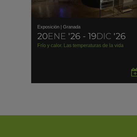
Exposición
|
Granada
20
ENE
'26 - 19
DIC
'26
Frío y calor. Las temperaturas de la vida