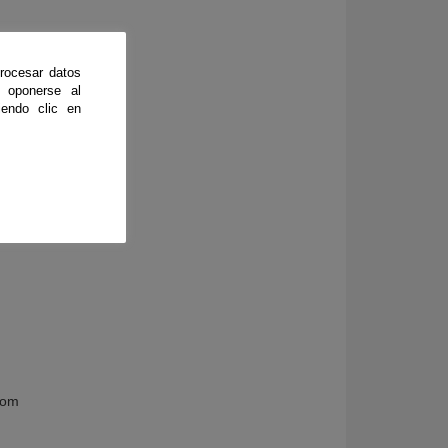
rocesar datos
 oponerse al
endo clic en
rvatorio
región
com