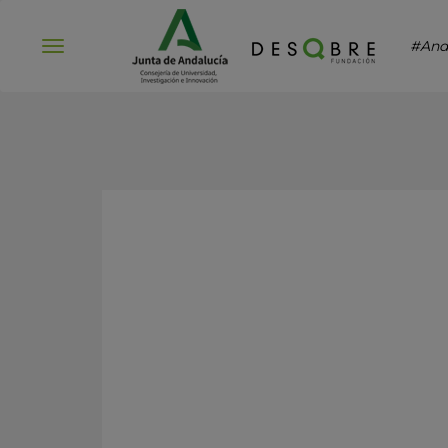
#And
Abrir
menú