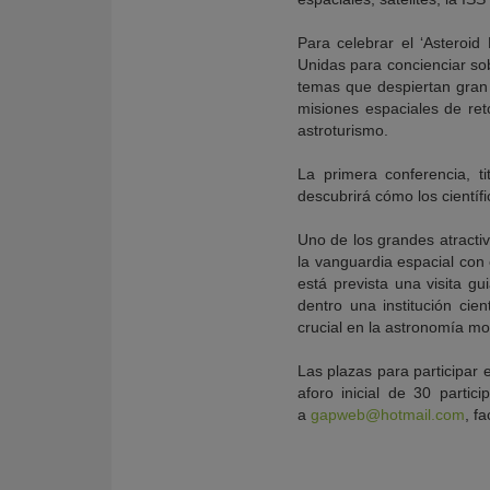
Para celebrar el ‘Asteroid 
Unidas para concienciar so
temas que despiertan gran 
misiones espaciales de reto
astroturismo.
La primera conferencia, t
descubrirá cómo los científ
Uno de los grandes atracti
la vanguardia espacial con e
está prevista una visita g
dentro una institución cie
crucial en la astronomía m
Las plazas para participar 
aforo inicial de 30 partic
a
gapweb@hotmail.com
, f