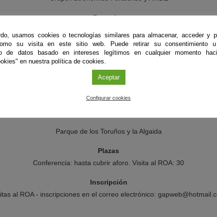
Patrocina
Ayuntamientos de El Puerto de Santa María y San Fernando
do, usamos cookies o tecnologías similares para almacenar, acceder y p
como su visita en este sitio web. Puede retirar su consentimiento u
Colabora
to de datos basado en intereses legítimos en cualquier momento haci
encia Espacial Europea), la Agencia Espacial Española (AEE), el Obse
okies" en nuestra política de cookies.
nómico Los Coloraos y CODICE, impulsando el posicionamiento de la 
Aceptar
dentro del sello Turismo
Configurar cookies
Centro
Casa de los Toruños
Parque de los Toruños y la Algaida
Plazas
Conferencia: hasta cubrir aforo. Visita al ROA: 30
Inscripción
sitas al ROA - inscripciones en el correo electrónico: gapweb@hotmail.