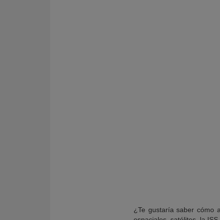
KY
¿Te gustaría saber cómo as
espaciales, satélites, la IS