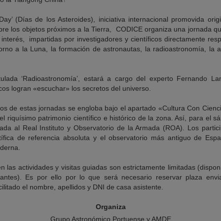
Day’ (Días de los Asteroides), iniciativa internacional promovida or
bre los objetos próximos a la Tierra, CODICE organiza una jornada q
interés, impartidas por investigadores y científicos directamente res
rno a la Luna, la formación de astronautas, la radioastronomía, la a
itulada ‘Radioastronomía’, estará a cargo del experto Fernando 
icos logran «escuchar» los secretos del universo.
vos de estas jornadas se engloba bajo el apartado «Cultura Con Cienc
l riquísimo patrimonio científico e histórico de la zona. Así, para el 
uiada al Real Instituto y Observatorio de la Armada (ROA). Los partic
ntífica de referencia absoluta y el observatorio más antiguo de Es
oderna.
en las actividades y visitas guiadas son estrictamente limitadas (dispon
ipantes). Es por ello por lo que será necesario reservar plaza env
acilitado el nombre, apellidos y DNI de casa asistente.
Organiza
Grupo Astronómico Portuense y AMDE