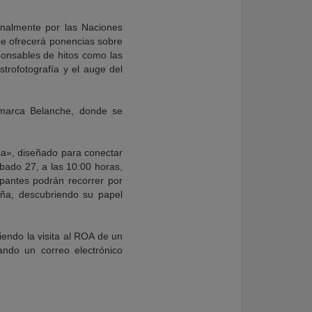
iginalmente por las Naciones
ue ofrecerá ponencias sobre
ponsables de hitos como las
strofotografía y el auge del
Lamarca Belanche, donde se
ia», diseñado para conectar
sábado 27, a las 10:00 horas,
ipantes podrán recorrer por
paña, descubriendo su papel
iendo la visita al ROA de un
iando un correo electrónico