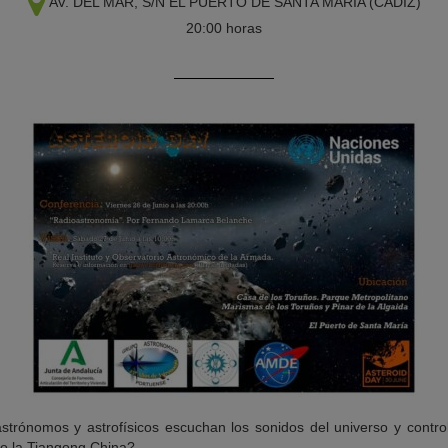
AV. DEL MAR, S/N
EL PUERTO DE SANTA MARÍA (CÁDIZ)
20:00 horas
trónomos y astrofísicos escuchan los sonidos del universo y control
S o la Tiangong China?