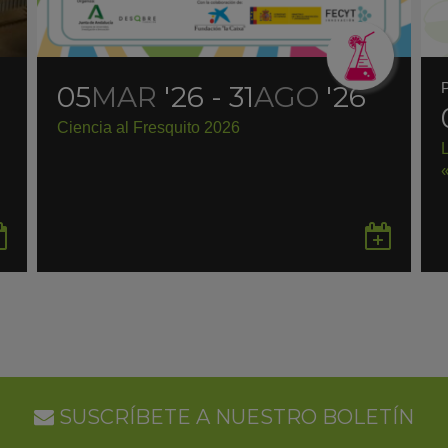
05
MAR
'26 - 31
AGO
'26
Ciencia al Fresquito 2026
Guardar
Gua
en
en
Google
Goo
Calendar
Cal
SUSCRÍBETE A NUESTRO BOLETÍN