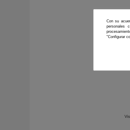
Con su acuer
personales 
procesamien
ESA (Ag
"Configurar co
Astro
Vi