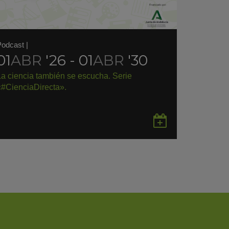
Podcast
|
01
ABR
'26 - 01
ABR
'30
La ciencia también se escucha. Serie
«#CienciaDirecta».
rdar
Guardar
en
gle
Google
endar
Calendar