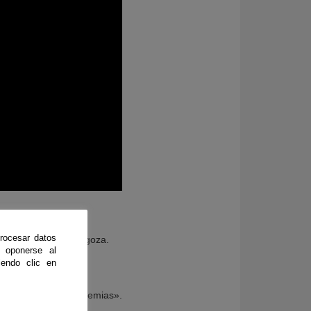
rocesar datos
 Universidad de Zaragoza.
 oponerse al
endo clic en
 naturaleza y pandemias».