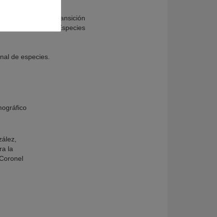
isterio para la Transición
o Internacional de Especies
nal de especies.
mográfico
ález,
ra la
 Coronel