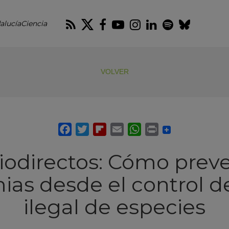
RSS
Twitter
Facebook
Youtube
Instagram
LinkedIn
Spotify
Blues
alucíaCiencia
VOLVER
iodirectos: Cómo preve
as desde el control del
ilegal de especies