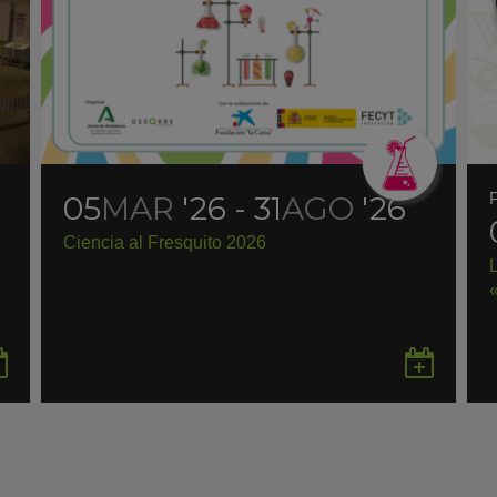
05
MAR
'26 - 31
AGO
'26
Ciencia al Fresquito 2026
Guardar
Gua
en
en
Google
Goo
Calendar
Cal