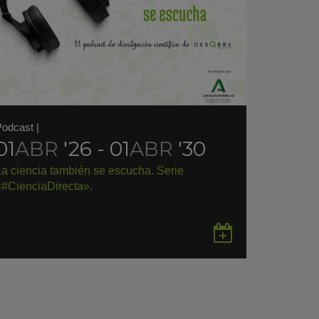
Podcast
|
01
ABR
'26 - 01
ABR
'30
La ciencia también se escucha. Serie
«#CienciaDirecta».
rdar
Guardar
en
gle
Google
endar
Calendar