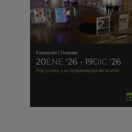
Exposición
|
Granada
20
ENE
'26 - 19
DIC
'26
Frío y calor. Las temperaturas de la vida