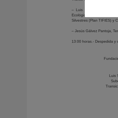
– Luis Mariano González, 
Ecológica y el Reto Demogr
Silvestres (Plan TIFIES) y
– Jesús Gálvez Pantoja, Te
13:00 horas.- Despedida y c
Fundació
Luis
Subd
Transic