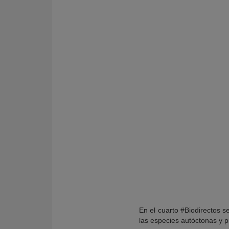
KY
En el cuarto #Biodirectos s
las especies autóctonas y p