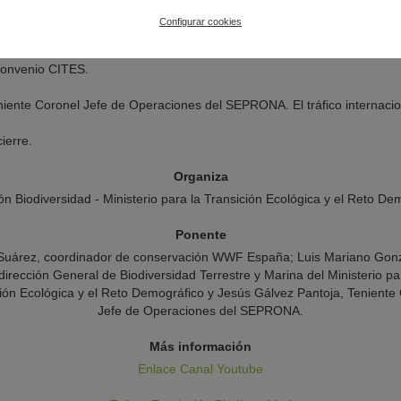
Configurar cookies
Subdirección General de Biodiversidad Terrestre y Marina del Min
áfico. Plan de Acción Español contra el Tráfico Ilegal y el Furtivism
 Convenio CITES.
niente Coronel Jefe de Operaciones del SEPRONA. El tráfico internacio
ierre.
Organiza
n Biodiversidad - Ministerio para la Transición Ecológica y el Reto De
Ponente
 Suárez, coordinador de conservación WWF España; Luis Mariano Gonz
irección General de Biodiversidad Terrestre y Marina del Ministerio pa
ión Ecológica y el Reto Demográfico y Jesús Gálvez Pantoja, Teniente
Jefe de Operaciones del SEPRONA.
Más información
Enlace Canal Youtube