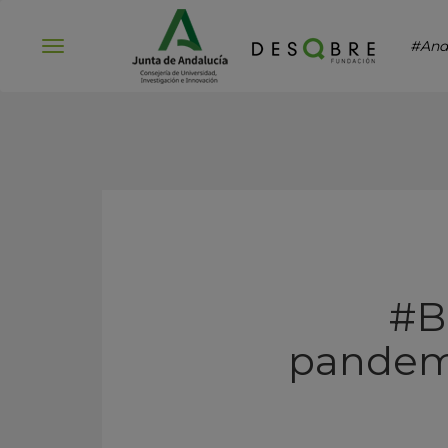
#And
Abrir
menú
#B
pandemi