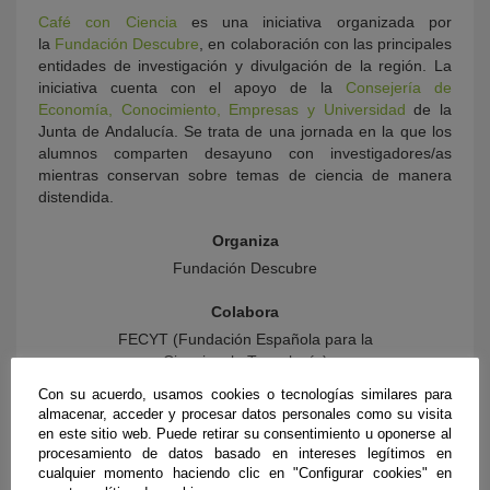
Café con Ciencia
es una iniciativa organizada por
la
Fundación Descubre
, en colaboración con las principales
entidades de investigación y divulgación de la región. La
iniciativa cuenta con el apoyo de la
Consejería de
Economía, Conocimiento, Empresas y Universidad
de la
Junta de Andalucía. Se trata de una jornada en la que los
alumnos comparten desayuno con investigadores/as
mientras conservan sobre temas de ciencia de manera
distendida.
Organiza
Fundación Descubre
Colabora
FECYT (Fundación Española para la
Ciencia y la Tecnología)
Con su acuerdo, usamos cookies o tecnologías similares para
almacenar, acceder y procesar datos personales como su visita
en este sitio web. Puede retirar su consentimiento u oponerse al
procesamiento de datos basado en intereses legítimos en
cualquier momento haciendo clic en "Configurar cookies" en