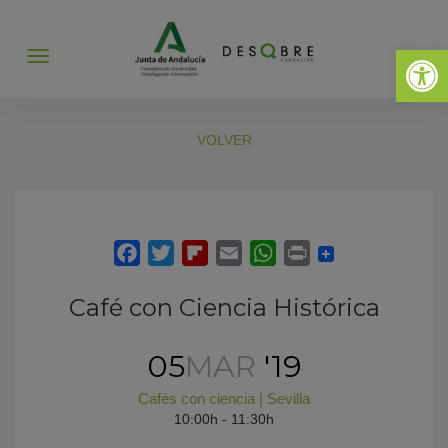
Abrir 
Abrir
menú
VOLVER
Café con Ciencia Histórica
05
MAR
'19
Cafés con ciencia
|
Sevilla
10:00h - 11:30h