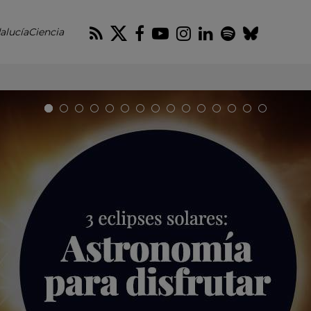
RSS
Twitter
Facebook
Youtube
Instagram
LinkedIn
Spotify
Blues
alucíaCiencia