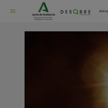
#And
Abrir
menú