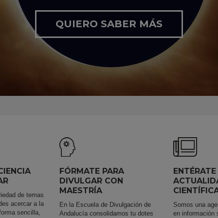
QUIERO SABER MÁS
CIENCIA
FÓRMATE PARA
ENTÉRATE
AR
DIVULGAR CON
ACTUALID
MAESTRÍA
CIENTÍFIC
riedad de temas
des acercar a la
En la Escuela de Divulgación de
Somos una agen
forma sencilla,
Andalucía consolidamos tu dotes
en información 