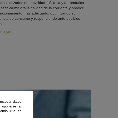
res utilizados en movilidad eléctrica y aeronáutica.
 técnica mejora la calidad de la corriente y predice
uncionamiento más adecuado, optimizando su
iencia de consumo y respondiendo ante posibles
s.
ue leyendo
rocesar datos
 oponerse al
endo clic en