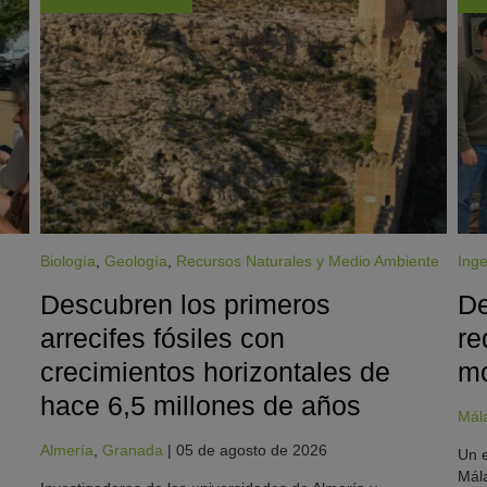
Biología
,
Geología
,
Recursos Naturales y Medio Ambiente
Inge
Descubren los primeros
De
arrecifes fósiles con
re
crecimientos horizontales de
mo
hace 6,5 millones de años
Mál
Almería
,
Granada
|
05 de agosto de 2026
Un e
Mála