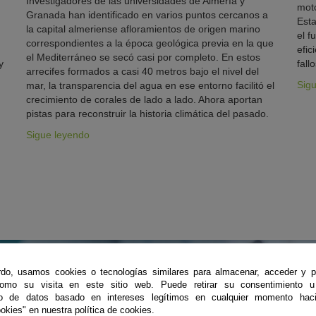
Investigadores de las universidades de Almería y
moto
Granada han identificado en varios puntos cercanos a
Esta
la capital almeriense afloramientos de origen marino
el f
correspondientes a la época geológica previa en la que
efic
el Mediterráneo se secó casi por completo. En estos
y
fallo
arrecifes formados a casi 40 metros bajo el nivel del
Sig
mar, la transparencia del agua en ese entorno facilitó el
crecimiento de corales de lado a lado. Ahora aportan
pistas para reconstruir la historia climática del pasado.
Sigue leyendo
#CienciaDirecta
do, usamos cookies o tecnologías similares para almacenar, acceder y p
como su visita en este sitio web. Puede retirar su consentimiento u
to de datos basado en intereses legítimos en cualquier momento haci
TU FUENTE DE NOTICIAS SOBRE CIENCIA ANDALUZA
okies" en nuestra política de cookies.