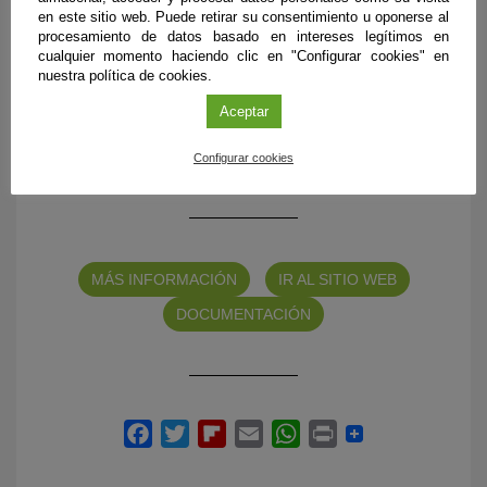
Esta exposición está promovida por la
Fundación
en este sitio web. Puede retirar su consentimiento u oponerse al
Descubre
, la
Casa de la Ciencia-CSIC
y la
Consejería de
procesamiento de datos basado en intereses legítimos en
Universidad, Investigación e Innovación
y cuenta con la
cualquier momento haciendo clic en "Configurar cookies" en
nuestra política de cookies.
colaboración de la
Estación Biológica de Doñana,
la
Sociedad Andaluza para la Divulgación de la Ciencia
y el
Aceptar
Museo del Mundo Marino (actualmente extinguido).
Configurar cookies
MÁS INFORMACIÓN
IR AL SITIO WEB
DOCUMENTACIÓN