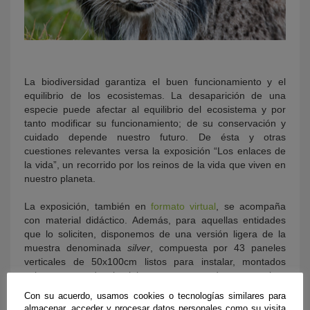
La biodiversidad garantiza el buen funcionamiento y el
equilibrio de los ecosistemas. La desaparición de una
especie puede afectar al equilibrio del ecosistema y por
tanto modificar su funcionamiento; de su conservación y
cuidado depende nuestro futuro. De ésta y otras
cuestiones relevantes versa la exposición “Los enlaces de
la vida”, un recorrido por los reinos de la vida que viven en
nuestro planeta.
La exposición, también en
formato virtual
, se acompaña
con material didáctico. Además, p
ara aquellas entidades
que lo soliciten, disponemos de una versión ligera de la
muestra denominada
silver
, compuesta por 43 paneles
verticales de 50x100cm listos para instalar, montados
sobre marcos de aluminio negro preparados para colgar
sobre lienzo de pared.
Con su acuerdo, usamos cookies o tecnologías similares para
almacenar, acceder y procesar datos personales como su visita