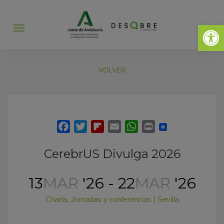
Abrir 
Abrir
menú
VOLVER
CerebrUS Divulga 2026
13
MAR
'26 - 22
MAR
'26
Charla
,
Jornadas y conferencias
|
Sevilla