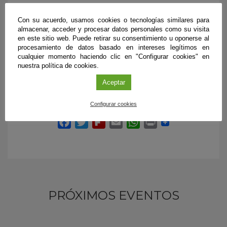
Patrocina
Con su acuerdo, usamos cookies o tecnologías similares para
Sociedad Española de Neurociencia
almacenar, acceder y procesar datos personales como su visita
(SENC)
en este sitio web. Puede retirar su consentimiento u oponerse al
procesamiento de datos basado en intereses legítimos en
Más información
cualquier momento haciendo clic en "Configurar cookies" en
nuestra política de cookies.
En este enlace
Aceptar
Configurar cookies
PRÓXIMOS EVENTOS