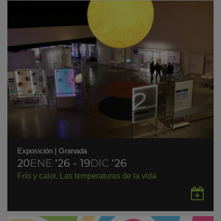
Exposición
|
Granada
20
ENE
'26 - 19
DIC
'26
Frío y calor. Las temperaturas de la vida
Gu
en