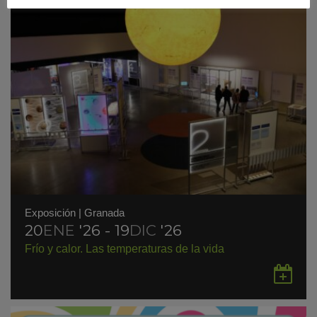
Exposición
|
Granada
20
ENE
'26 - 19
DIC
'26
Frío y calor. Las temperaturas de la vida
Gu
en