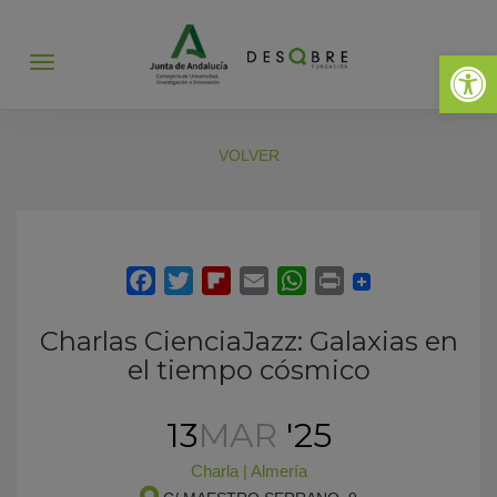
Abrir 
Abrir
menú
VOLVER
Charlas CienciaJazz: Galaxias en
el tiempo cósmico
13
MAR
'25
Charla
|
Almería