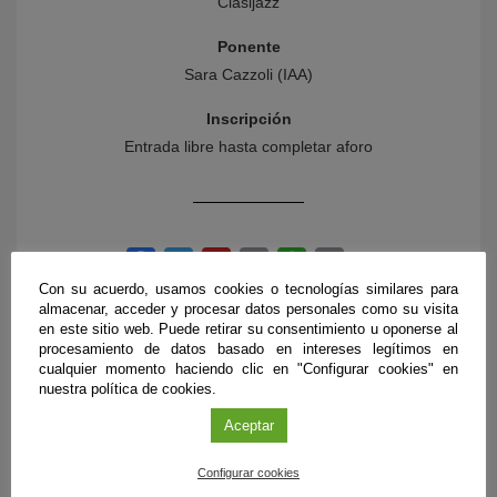
Clasijazz
Ponente
Sara Cazzoli (IAA)
Inscripción
Entrada libre hasta completar aforo
Con su acuerdo, usamos cookies o tecnologías similares para
almacenar, acceder y procesar datos personales como su visita
en este sitio web. Puede retirar su consentimiento u oponerse al
procesamiento de datos basado en intereses legítimos en
cualquier momento haciendo clic en "Configurar cookies" en
nuestra política de cookies.
PRÓXIMOS EVENTOS
Aceptar
Configurar cookies