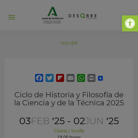
Abrir 
Abrir
menú
VOLVER
Ciclo de Historia y Filosofía de
la Ciencia y de la Técnica 2025
03
FEB
'25 - 02
JUN
'25
Charla
|
Sevilla
19.00 horas