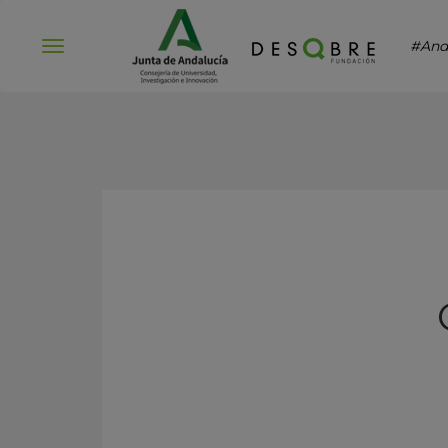
#And
Abrir
menú