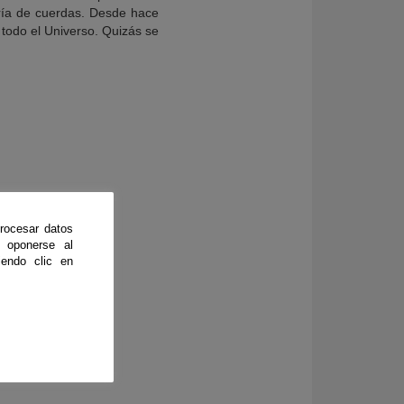
ría de cuerdas. Desde hace
 todo el Universo. Quizás se
rocesar datos
 oponerse al
endo clic en