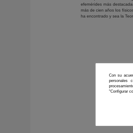
efemérides más destacadas
más de cien años los físico
ha encontrado y sea la Teo
Con su acuer
personales 
procesamien
"Configurar co