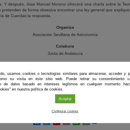
. Y después, José Manuel Moreno ofrecerá una charla sobre la Teo
s pretenden de forma obsesiva encontrar una ley general que explique
ría de Cuerdas la respuesta.
Organiza
Asociación Sevillana de Astronomía
Colabora
Junta de Andalucía
Centro
Cortijo del Alamillo
do, usamos cookies o tecnologías similares para almacenar, acceder y p
como su visita en este sitio web. Puede retirar su consentimiento u
Ponente
to de datos basado en intereses legítimos en cualquier momento haci
okies" en nuestra política de cookies.
Mateo Ramírez y José Manuel Moreno
Aceptar
Configurar cookies