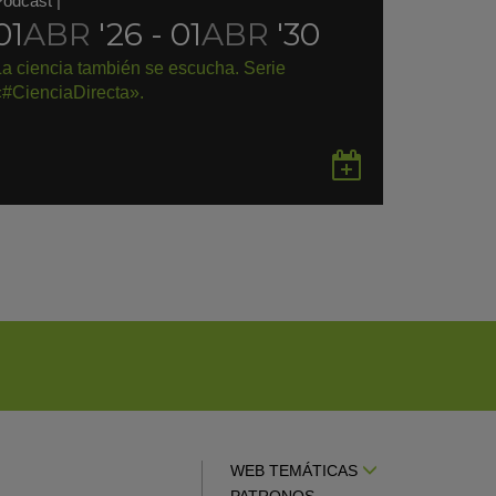
Podcast
|
01
ABR
'26 - 01
ABR
'30
La ciencia también se escucha. Serie
«#CienciaDirecta».
rdar
Guardar
en
gle
Google
endar
Calendar
WEB TEMÁTICAS