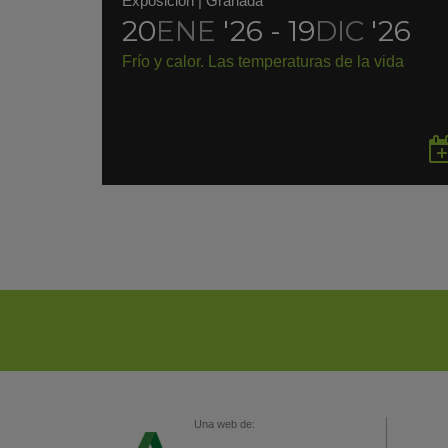
Exposición
|
Granada
20
ENE
'26 - 19
DIC
'26
Frío y calor. Las temperaturas de la vida
Una web de: