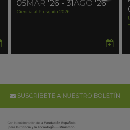
05
MAR
'26 - 31
AGO
'26
Ciencia al Fresquito 2026
Guardar
Gua
en
en
Google
Goo
Calendar
Cal
SUSCRÍBETE A NUESTRO BOLETÍN
Con la colaboración de la
Fundación Española
para la Ciencia y la Tecnología — Ministerio