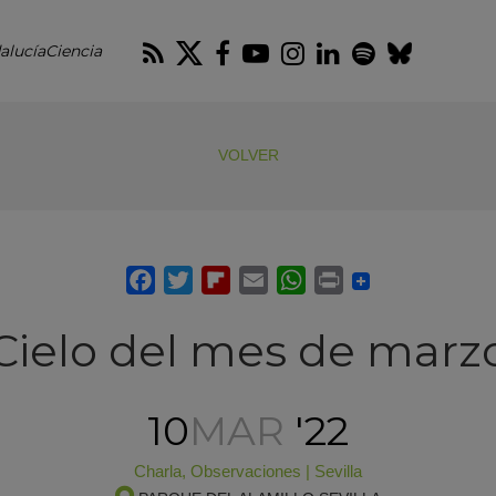
RSS
Twitter
Facebook
Youtube
Instagram
LinkedIn
Spotify
Blues
alucíaCiencia
VOLVER
Cielo del mes de marz
10
MAR
'22
Charla
,
Observaciones
|
Sevilla