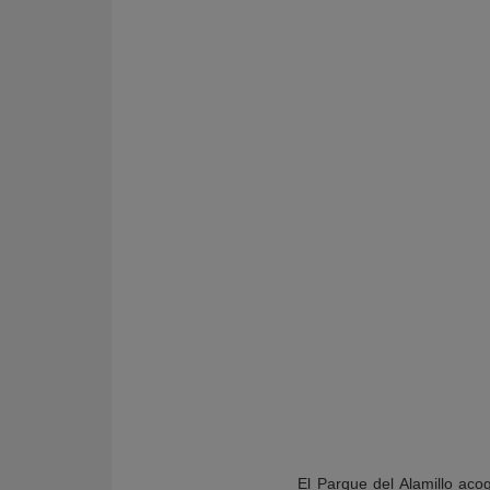
KY
El Parque del Alamillo ac