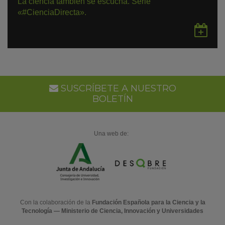
La ciencia también se escucha. Serie
«#CienciaDirecta».
Gu
en
Go
Ca
SUSCRÍBETE A NUESTRO
BOLETÍN
Una web de:
Con la colaboración de la
Fundación Española para la Ciencia y la
Tecnología — Ministerio de Ciencia, Innovación y Universidades