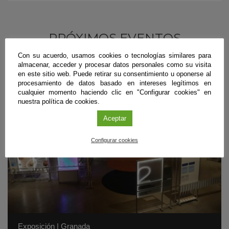
PRÓXIMOS EVENTOS
Con su acuerdo, usamos cookies o tecnologías similares para
almacenar, acceder y procesar datos personales como su visita
en este sitio web. Puede retirar su consentimiento u oponerse al
procesamiento de datos basado en intereses legítimos en
cualquier momento haciendo clic en "Configurar cookies" en
nuestra política de cookies.
Aceptar
Configurar cookies
Exposición
|
Granada