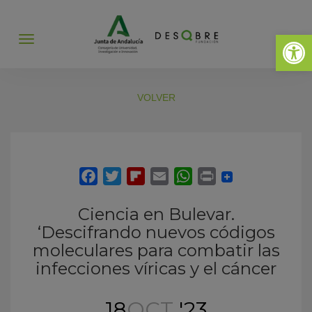
Abrir 
Abrir
menú
VOLVER
Ciencia en Bulevar.
‘Descifrando nuevos códigos
moleculares para combatir las
infecciones víricas y el cáncer
18
OCT
'23