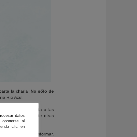
parte la charla
‘No sólo de
ría Río Azul.
 nuestro de cada día o las
de la fabricación de otras
rocesar datos
 oponerse al
endo clic en
e ocurre para transformar.