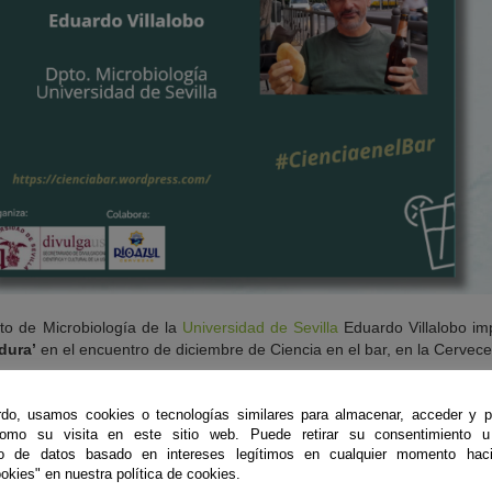
to de Microbiología de la
Universidad de Sevilla
Eduardo Villalobo im
dura’
en el encuentro de diciembre de Ciencia en el bar, en la Cervece
stigador divulga sobre las levaduras que se encuentran en «el pan
rutamos, pero ¿sabías que estos diminutos seres vivos están detrás 
do, usamos cookies o tecnologías similares para almacenar, acceder y p
como su visita en este sitio web. Puede retirar su consentimiento u
 vino! «.
to de datos basado en intereses legítimos en cualquier momento haci
okies" en nuestra política de cookies.
transmitir en una reunión informal con los asistentes «la magia qu