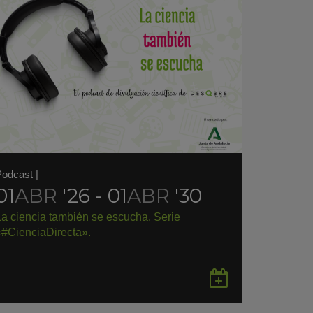
Podcast
|
01
ABR
'26 - 01
ABR
'30
La ciencia también se escucha. Serie
«#CienciaDirecta».
rdar
Guardar
en