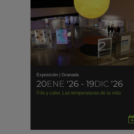
Exposición
|
Granada
20
ENE
'26 - 19
DIC
'26
Frío y calor. Las temperaturas de la vida