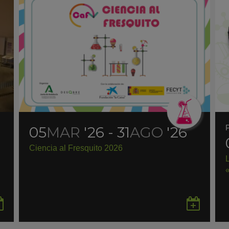
05
MAR
'26 - 31
AGO
'26
Ciencia al Fresquito 2026
Guardar
Gua
en
en