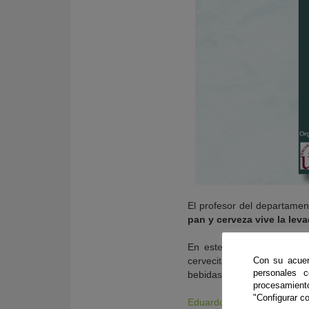
El profesor del departamen
pan y cerveza vive la leva
En este encuentro el inve
cervecitas que tanto disf
Con su acuer
personales 
bebidas? ¡Y no me refiero al
procesamien
"Configurar co
Eduardo Villalobo
intenta 