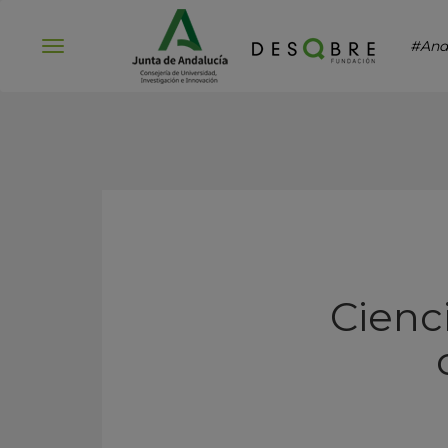
#And
Abrir
menú
Cienci