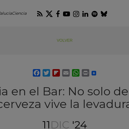
RSS
Twitter
Facebook
Youtube
Instagram
LinkedIn
Spotify
Blues
alucíaCiencia
VOLVER
a en el Bar: No solo d
cerveza vive la levadur
11
DIC
'24