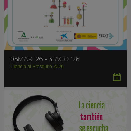
05
MAR
'26 - 31
AGO
'26
Ciencia al Fresquito 2026
Gu
en
Go
Ca