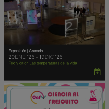
Exposición
|
Granada
20
ENE
'26 - 19
DIC
'26
Frío y calor. Las temperaturas de la vida
Gu
en
Go
Ca