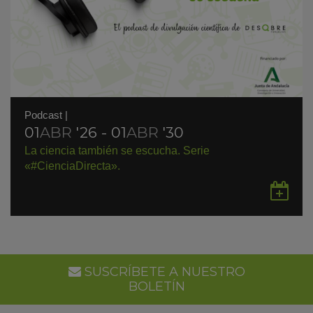
Podcast
|
01
ABR
'26 - 01
ABR
'30
La ciencia también se escucha. Serie
«#CienciaDirecta».
Gu
en
Go
Ca
SUSCRÍBETE A NUESTRO
BOLETÍN