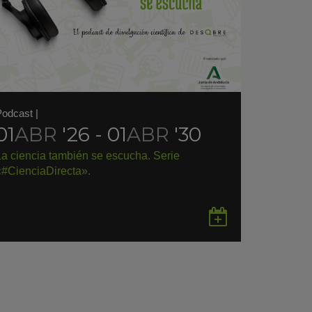
Podcast
|
01
ABR
'26 - 01
ABR
'30
La ciencia también se escucha. Serie
«#CienciaDirecta».
rdar
Guardar
en
gle
Google
endar
Calendar