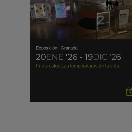
Exposición
|
Granada
20
ENE
'26 - 19
DIC
'26
Frío y calor. Las temperaturas de la vida