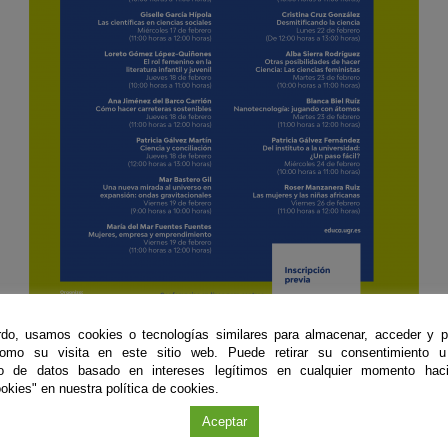
do, usamos cookies o tecnologías similares para almacenar, acceder y p
como su visita en este sitio web. Puede retirar su consentimiento u
to de datos basado en intereses legítimos en cualquier momento haci
Organiza
okies" en nuestra política de cookies.
dad de Cultura Científica y de la Innovación de la Universidad de Gra
Aceptar