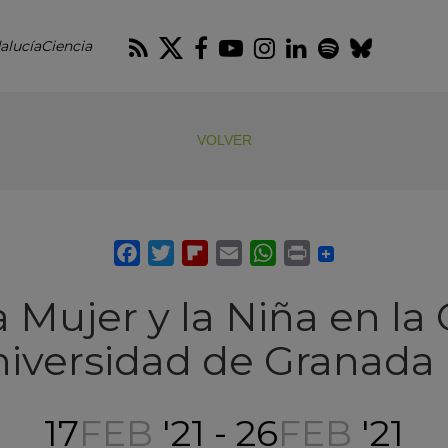
RSS
Twitter
Facebook
Youtube
Instagram
LinkedIn
Spotify
Blues
alucíaCiencia
VOLVER
a Mujer y la Niña en la 
iversidad de Granada 
17
FEB
'21 - 26
FEB
'21