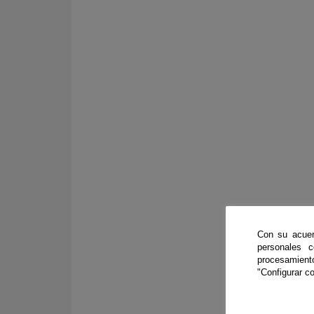
Con su acuer
personales 
procesamien
"Configurar co
Uni