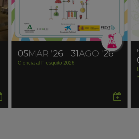
05
MAR
'26 - 31
AGO
'26
Ciencia al Fresquito 2026
Guardar
Gua
en
en
Google
Goo
Calendar
Cal