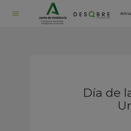
#And
Abrir
menú
Día de l
Un