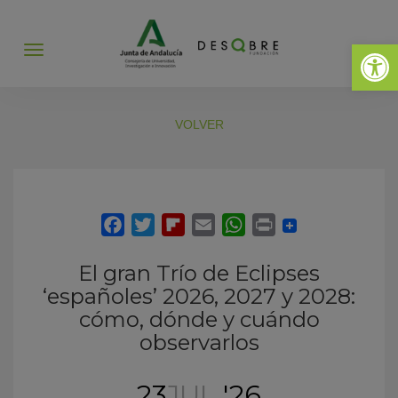
Abrir 
Abrir
menú
VOLVER
El gran Trío de Eclipses
‘españoles’ 2026, 2027 y 2028:
cómo, dónde y cuándo
observarlos
23
JUL
'26