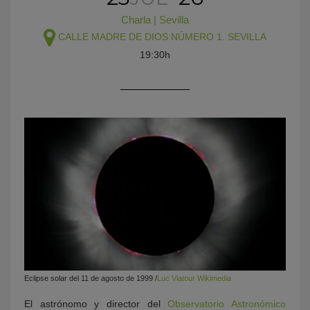
Charla
|
Sevilla
CALLE MADRE DE DIOS NÚMERO 1. SEVILLA
19:30h
KY
Eclipse solar del 11 de agosto de 1999 /
Luc Viatour Wikimedia
El astrónomo y director del
Observatorio Astronómico