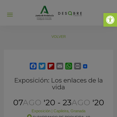
Abrir 
Abrir
menú
VOLVER
Exposición: Los enlaces de la
vida
07
AGO
'20 - 23
AGO
'20
Exposición
|
Capileira
,
Granada