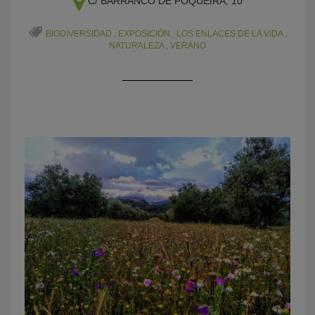
C/ BARRANCO DE POQUEIRA, 10
BIODIVERSIDAD
,
EXPOSICIÓN
,
LOS ENLACES DE LA VIDA
,
NATURALEZA
,
VERANO
KY