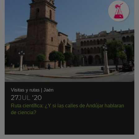
Visitas y rutas
|
Jaén
27
JUL
'20
Ruta científica: ¿Y si las calles de Andújar hablaran
de ciencia?