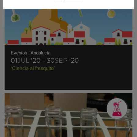
Eventos
|
Andalucía
01
JUL
'20 - 30
SEP
'20
‘Ciencia al fresquito’