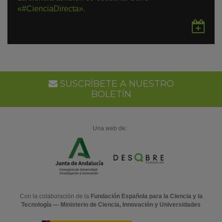
«#CienciaDirecta».
Gu
en
Go
Ca
SUSCRÍBETE A NUESTRO
BOLETÍN
Una web de:
Con la colaboración de la
Fundación Española para la Ciencia y la
Tecnología — Ministerio de Ciencia, Innovación y Universidades