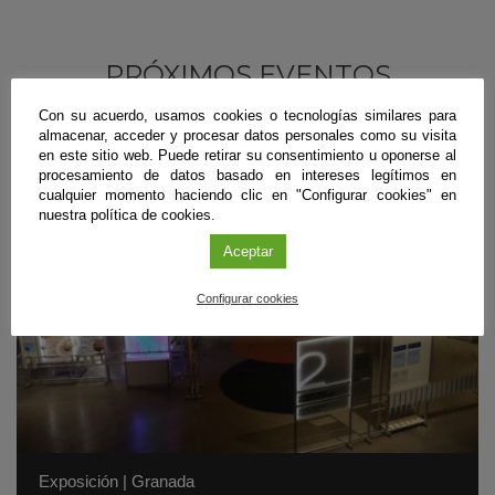
PRÓXIMOS EVENTOS
Con su acuerdo, usamos cookies o tecnologías similares para
almacenar, acceder y procesar datos personales como su visita
en este sitio web. Puede retirar su consentimiento u oponerse al
procesamiento de datos basado en intereses legítimos en
cualquier momento haciendo clic en "Configurar cookies" en
nuestra política de cookies.
Aceptar
Configurar cookies
Exposición
|
Granada