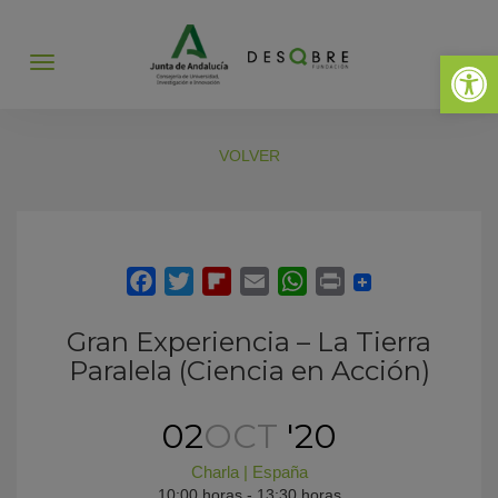
Abrir 
Abrir
menú
VOLVER
Gran Experiencia – La Tierra
Paralela (Ciencia en Acción)
02
OCT
'20
Charla
|
España
10:00 horas - 13:30 horas