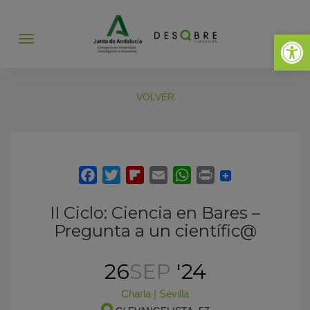
Abrir 
Abrir
menú
VOLVER
II Ciclo: Ciencia en Bares –
Pregunta a un científic@
26
SEP
'24
Charla
|
Sevilla