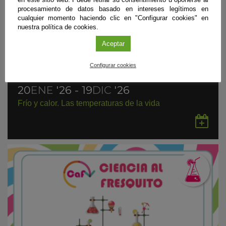
procesamiento de datos basado en intereses legítimos en
cualquier momento haciendo clic en "Configurar cookies" en
nuestra política de cookies.
Aceptar
Configurar cookies
Exposición
|
Granada
20
ENE
'26 - 19
DIC
'26
Frío y calor. Las temperaturas de la vida
Gu
en
Go
Ca