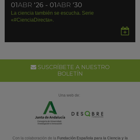
01
ABR
'26 - 01
ABR
'30
La ciencia también se escucha. Serie
«#CienciaDirecta».
Gu
en
Go
Ca
SUSCRÍBETE A NUESTRO
BOLETÍN
Una web de:
Con la colaboración de la
Fundación Española para la Ciencia y la