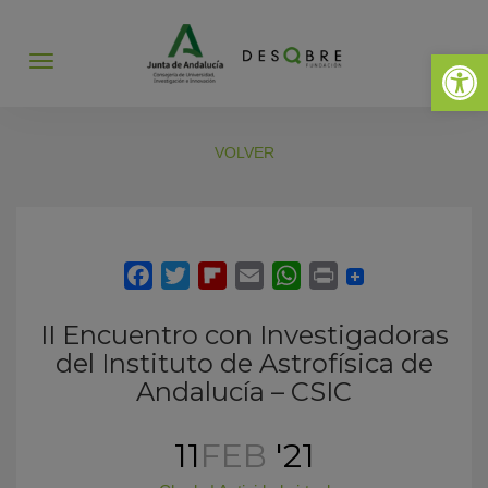
Abrir 
Abrir
menú
VOLVER
II Encuentro con Investigadoras
del Instituto de Astrofísica de
Andalucía – CSIC
11
FEB
'21