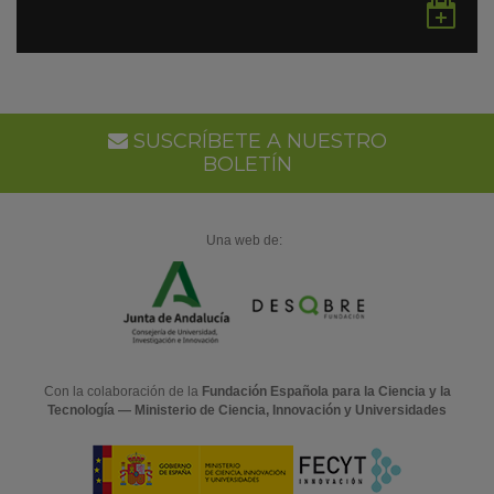
Gu
en
Go
Ca
SUSCRÍBETE A NUESTRO
BOLETÍN
Una web de:
Con la colaboración de la
Fundación Española para la Ciencia y la
Tecnología — Ministerio de Ciencia, Innovación y Universidades