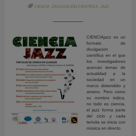
CIENCIA
,
DIVULGACIÓN CIENTÍFICA
,
JAZZ
CIENCIAjazz es un
formato de
divulgación
científica en el que
los investigadores
KY
acercan temas de
actualidad a la
sociedad en un
marco distendido y
ameno. Pero como
su nombre indica,
no todo es ciencia,
el jazz forma parte
del ciclo y cada
tertulia se inicia con
música en directo.