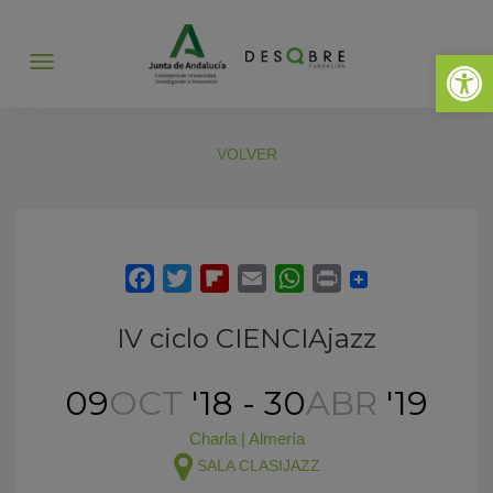
Abrir 
Abrir
menú
VOLVER
IV ciclo CIENCIAjazz
09
OCT
'18 - 30
ABR
'19
Charla
|
Almería
SALA CLASIJAZZ