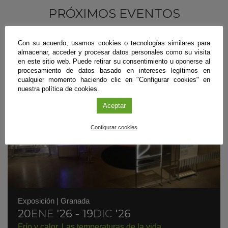
PRÓXIMOS EVENTOS
Con su acuerdo, usamos cookies o tecnologías similares para
almacenar, acceder y procesar datos personales como su visita
en este sitio web. Puede retirar su consentimiento u oponerse al
procesamiento de datos basado en intereses legítimos en
cualquier momento haciendo clic en "Configurar cookies" en
nuestra política de cookies.
Aceptar
Configurar cookies
Exposición
|
Granada
20
ENE
'26 - 19
DIC
'26
Frío y calor. Las temperaturas de la vida