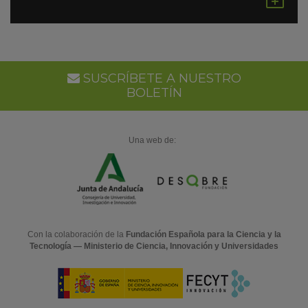
en
Go
Ca
SUSCRÍBETE A NUESTRO
BOLETÍN
Una web de:
Con la colaboración de la
Fundación Española para la Ciencia y la
Tecnología — Ministerio de Ciencia, Innovación y Universidades