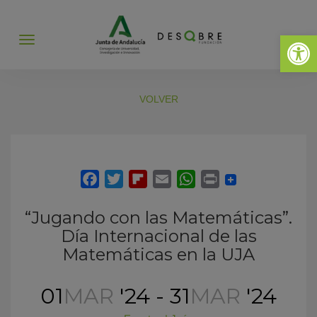
Abrir 
Abrir
menú
VOLVER
“Jugando con las Matemáticas”.
Día Internacional de las
Matemáticas en la UJA
01
MAR
'24 - 31
MAR
'24