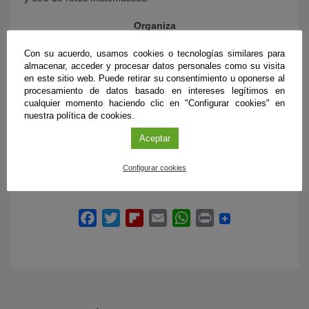
Organiza
Departamento de Matemáticas -
Con su acuerdo, usamos cookies o tecnologías similares para
Universidad de Jaén
almacenar, acceder y procesar datos personales como su visita
en este sitio web. Puede retirar su consentimiento u oponerse al
Colabora
procesamiento de datos basado en intereses legítimos en
FECYT
cualquier momento haciendo clic en "Configurar cookies" en
nuestra política de cookies.
Más información
Aceptar
Consulta la programación completa
Configurar cookies