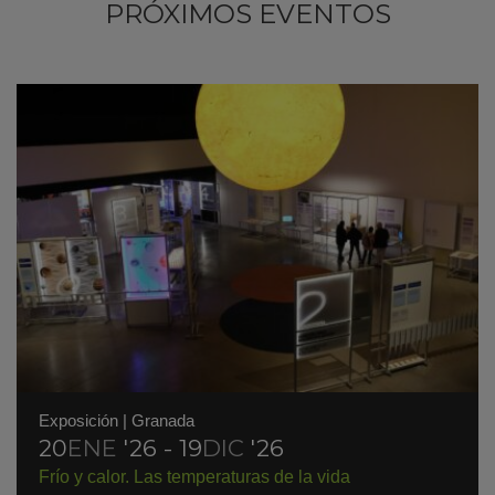
PRÓXIMOS EVENTOS
Exposición
|
Granada
20
ENE
'26 - 19
DIC
'26
Frío y calor. Las temperaturas de la vida