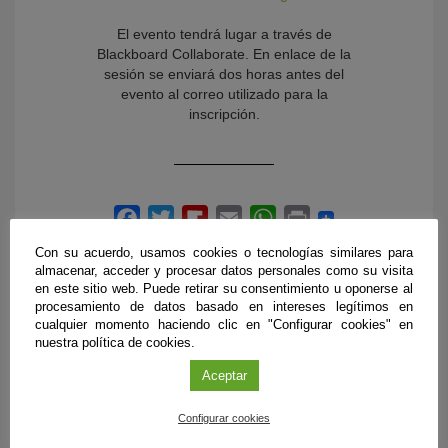
El evento tendrá lugar a través de
Blackboard Collaborate. En enlace de la
sesión se enviará dos horas antes del
evento al correo utilizado para la
inscripción.
Con su acuerdo, usamos cookies o tecnologías similares para
almacenar, acceder y procesar datos personales como su visita
en este sitio web. Puede retirar su consentimiento u oponerse al
procesamiento de datos basado en intereses legítimos en
cualquier momento haciendo clic en "Configurar cookies" en
nuestra política de cookies.
PRÓXIMOS EVENTOS
Aceptar
Configurar cookies