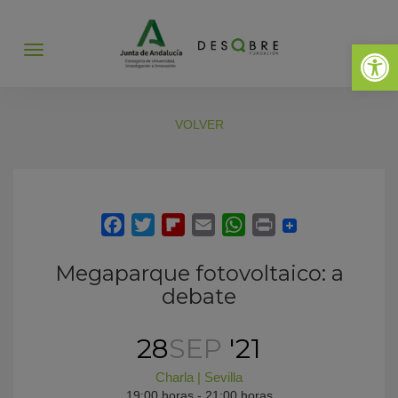
Abrir 
Abrir
menú
VOLVER
Megaparque fotovoltaico: a
debate
28
SEP
'21
Charla
|
Sevilla
19:00 horas - 21:00 horas