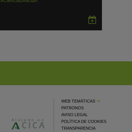
«#CienciaDirecta».
rdar
Guardar
en
gle
Google
endar
Calendar
WEB TEMÁTICAS
PATRONOS
AVISO LEGAL
POLÍTICA DE COOKIES
TRANSPARENCIA