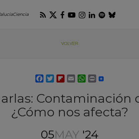
RSS
Twitter
Facebook
Youtube
Instagram
LinkedIn
Spotify
Blues
alucíaCiencia
VOLVER
arlas: Contaminación 
¿Cómo nos afecta?
05
MAY
'24