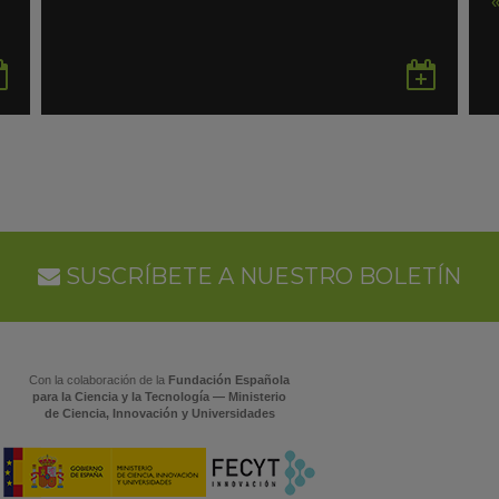
Guardar
Gua
en
en
Google
Goo
Calendar
Cal
SUSCRÍBETE A NUESTRO BOLETÍN
Con la colaboración de la
Fundación Española
para la Ciencia y la Tecnología — Ministerio
de Ciencia, Innovación y Universidades