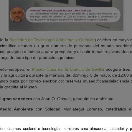
de la
Sociedad de Toxicología Ambiental y Química
) celebra en mayo e
 científico acuden un gran número de personas del mundo académic
os privados e industria para presentar y discutir temas relacionados co
nejo de todo tipo de productos químicos.
nto europeo, el
Museo Casa de la Ciencia de Sevilla
acogerá tres 
s y la agricultura durante la mañana del domingo 5 de mayo, de 12:00 
vando plaza por correo electrónico: reservas.museo@casadelaciencia.c
a gratuita al Museo.
l gran vertedero
con Joan O. Grimalt, geoquímico ambiental
 Medio Ambiente
con Soledad Muniategui Lorenzo, catedrática d
icultura
con Juan Pascual
do, usamos cookies o tecnologías similares para almacenar, acceder y p