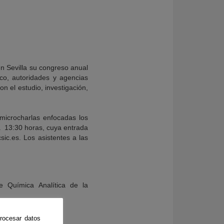
n Sevilla su congreso anual
o, autoridades y agencias
n el estudio, investigación,
microcharlas enfocadas los
a 13:30 horas, cuya entrada
sic.es. Los asistentes a las
e Química Analítica de la
rocesar datos