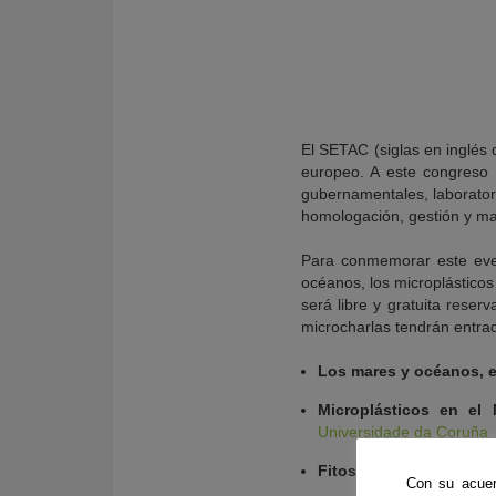
El SETAC (siglas en inglés 
europeo. A este congreso
gubernamentales, laboratori
homologación, gestión y ma
Para conmemorar este eve
océanos, los microplástico
será libre y gratuita reser
microcharlas tendrán entrad
Los mares y océanos, e
Microplásticos en el
Universidade da Coruña
Fitosanitarios en la agr
Con su acuer