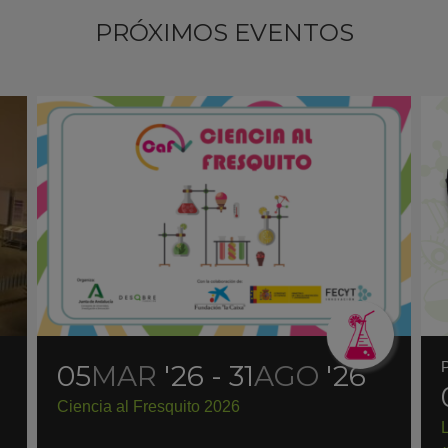
PRÓXIMOS EVENTOS
05
MAR
'26 - 31
AGO
'26
Ciencia al Fresquito 2026