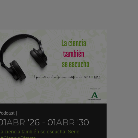
Podcast
|
01
ABR
'26 - 01
ABR
'30
La ciencia también se escucha. Serie