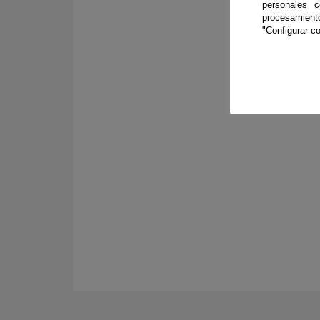
personales 
procesamien
S
"Configurar co