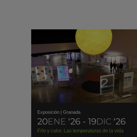
Exposición
|
Granada
20
ENE
'26 - 19
DIC
'26
Frío y calor. Las temperaturas de la vida