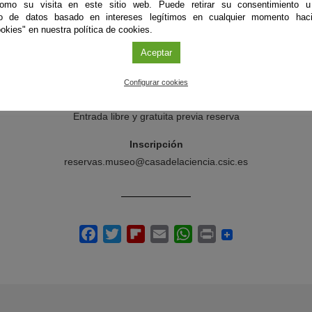
como su visita en este sitio web. Puede retirar su consentimiento u
Organiza
to de datos basado en intereses legítimos en cualquier momento haci
ociedad de Toxicología Ambiental y Química - Museo Casa de la Cienc
okies" en nuestra política de cookies.
Aceptar
Ponente
Joan O. Grimalt - Soledad Muniategui Lorenzo - Juan Pascual
Configurar cookies
Plazas
Entrada libre y gratuita previa reserva
Inscripción
reservas.museo@casadelaciencia.csic.es