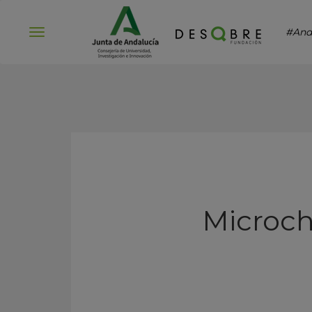
#And
Abrir
menú
Microch