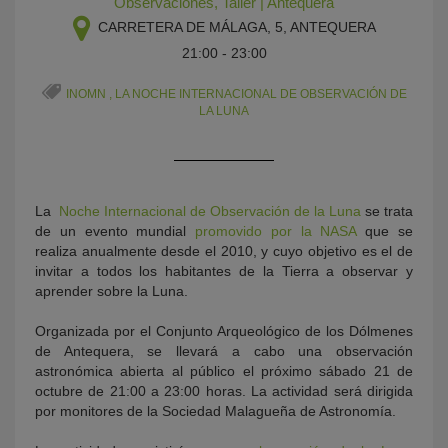
Observaciones
,
Taller
|
Antequera
CARRETERA DE MÁLAGA, 5, ANTEQUERA
21:00 - 23:00
INOMN
,
LA NOCHE INTERNACIONAL DE OBSERVACIÓN DE
LA LUNA
KY
La
Noche Internacional de Observación de la Luna
se trata
de un evento mundial
promovido por la NASA
que se
realiza anualmente desde el 2010, y cuyo objetivo es el de
invitar a todos los habitantes de la Tierra a observar y
aprender sobre la Luna.
Organizada por el Conjunto Arqueológico de los Dólmenes
de Antequera, se llevará a cabo una observación
astronómica abierta al público el próximo sábado 21 de
octubre de 21:00 a 23:00 horas. La actividad será dirigida
por monitores de la Sociedad Malagueña de Astronomía.