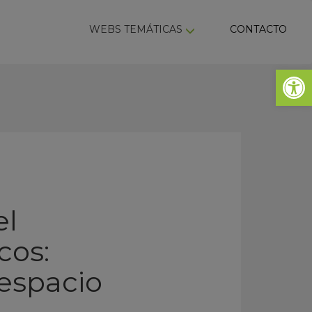
ky
WEBS TEMÁTICAS
CONTACTO
Abrir 
el
cos:
 espacio