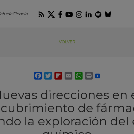
RSS
Twitter
Facebook
Youtube
Instagram
LinkedIn
Spotify
Blues
alucíaCiencia
VOLVER
uevas direcciones en 
cubrimiento de fárma
do la exploración del