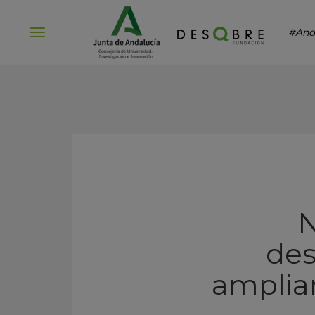
#And
Abrir
menú
N
des
amplian