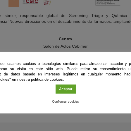
tor sénior, responsable global de Screening Triage y Químic
ncia ‘Nuevas direcciones en el descubrimiento de fármacos: ampliando
Centro
Salón de Actos Cabimer
Ponente
do, usamos cookies o tecnologías similares para almacenar, acceder y p
 Trabanco, director sénior, responsable global de Screening Triage y 
como su visita en este sitio web. Puede retirar su consentimiento u
Temprana en Johnson & Johnson
to de datos basado en intereses legítimos en cualquier momento haci
okies" en nuestra política de cookies.
Aceptar
Configurar cookies