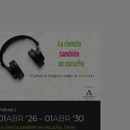
Podcast
|
01
ABR
'26 - 01
ABR
'30
La ciencia también se escucha. Serie