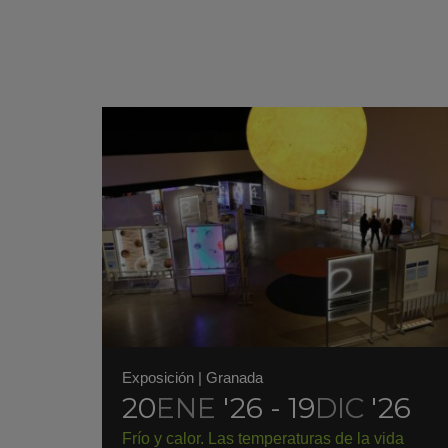
Exposición
|
Granada
20
ENE
'26 - 19
DIC
'26
Frío y calor. Las temperaturas de la vida