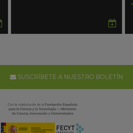
Guardar
Gua
en
en
Google
Goo
Calendar
Cal
SUSCRÍBETE A NUESTRO BOLETÍN
Con la colaboración de la
Fundación Española
para la Ciencia y la Tecnología — Ministerio
de Ciencia, Innovación y Universidades