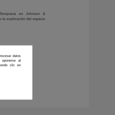
a Temprana en Johnson &
 la exploración del espacio
rocesar datos
Química
 oponerse al
endo clic en