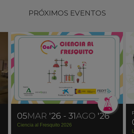
PRÓXIMOS EVENTOS
05
MAR
'26 - 31
AGO
'26
Ciencia al Fresquito 2026