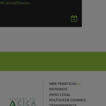
«#CienciaDirecta».
rdar
Guardar
en
gle
Google
endar
Calendar
WEB TEMÁTICAS
PATRONOS
AVISO LEGAL
POLÍTICA DE COOKIES
TRANSPARENCIA