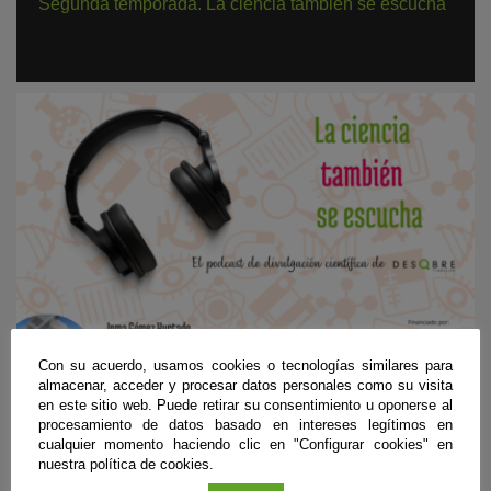
Segunda temporada. La ciencia también se escucha
Con su acuerdo, usamos cookies o tecnologías similares para
almacenar, acceder y procesar datos personales como su visita
en este sitio web. Puede retirar su consentimiento u oponerse al
procesamiento de datos basado en intereses legítimos en
Podcast
|
Actividad virtual
cualquier momento haciendo clic en "Configurar cookies" en
ACTIVIDAD
PERMANENTE
nuestra política de cookies.
La ciencia también se escucha. Serie ‘Andaluzas y