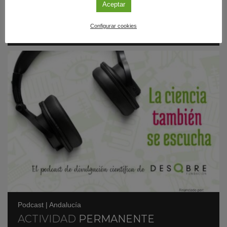
Aceptar
científicas’, con Inma Gómez
Configurar cookies
Podcast
|
Andalucía
ACTIVIDAD
PERMANENTE