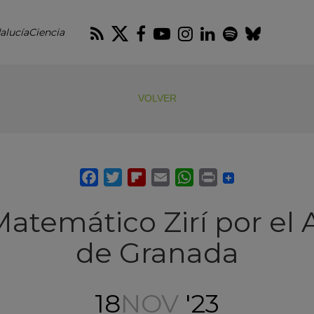
RSS
Twitter
Facebook
Youtube
Instagram
LinkedIn
Spotify
Blues
alucíaCiencia
VOLVER
atemático Zirí por el 
de Granada
18
NOV
'23