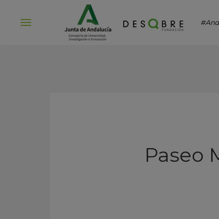
#And
Abrir
menú
Paseo M