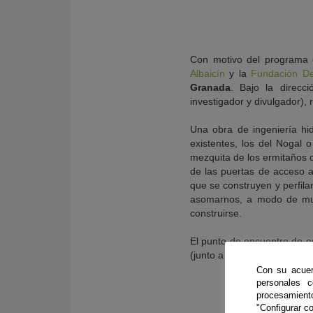
Con motivo del programa 
Albaicín
y la
Fundación D
Granada
. Bajo la direc
investigador y divulgador), 
Una obra de ingeniería hi
existentes, los del Nogal 
mezquita de los ermitaños o
de las puertas de acceso a 
que se construyen y perfila
asomarnos, a modo de mues
construirse.
El punto de encuentro de e
(junto a la Iglesia).
Con su acuer
personales 
procesamien
"Configurar co