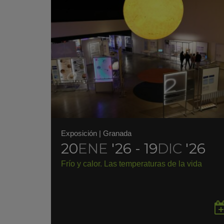
Exposición
|
Granada
20
ENE
'26 - 19
DIC
'26
Frío y calor. Las temperaturas de la vida