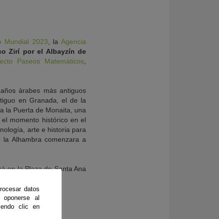
io Mundial 2023
, la
Agencia
o Zirí por el Albayzín de
ecto Paseos Matemáticos
,
 baños árabes más antiguos
ntiguo en Granada, el de la
 a la Puerta de Monaita, una
n el momento histórico en el
ología, arte e historia para
ue la Alhambra comenzara a
rá en la Plaza de Santa Ana
rocesar datos
 oponerse al
endo clic en