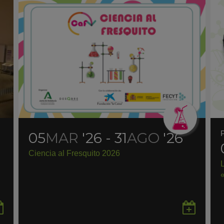
05
MAR
'26 - 31
AGO
'26
Ciencia al Fresquito 2026
Guardar
Gua