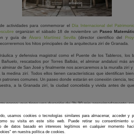
de actividades para conmemorar el
Día Internacional del Patrimon
escubre
organizan el sábado 18 de noviembre un
Paseo Matemátic
ción y guía de
Álvaro Martínez Sevilla
(director científico del
Proy
recorreremos los hitos principales de la arquitectura zirí de Granada.
dráulica y defensiva magistral como el Puente de los Tableros, los
o Bañuelo, rescatados por Torres Balbás, el alminar andalusí más a
 alminar de San José y finalmente nos acercaremos a la muralla zirí y
la medina zirí. Todos ellos tienen características que identifican bie
n patrones comunes. Un paseo donde estarán en conexión ciencia, tecn
tra, a la Granada zirí, la ciudad concebida y vivida antes de q
ste paseo, que tiene una duración de 2h 30 min aproximadamente, se
do, usamos cookies o tecnologías similares para almacenar, acceder y p
como su visita en este sitio web. Puede retirar su consentimiento u
Organiza
to de datos basado en intereses legítimos en cualquier momento haci
Agencia Albaicín - Fundación Descubre
okies" en nuestra política de cookies.