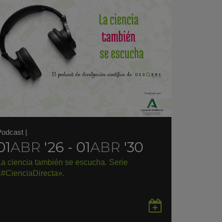
Podcast
|
01
ABR
'26 - 01
ABR
'30
La ciencia también se escucha. Serie
«#CienciaDirecta».
rdar
Guardar