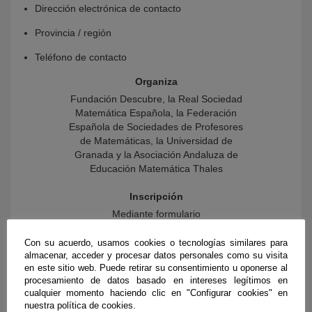
Dirección electrónica de contacto
Provincia / región
Teléfono de contacto
Organiza
Fundación Descubre, la Real Sociedad
Matemática Española, la Federación
Española de Sociedades de Profesores
de Matemáticas, la Universidad de
Granada y la Asociación Andaluza de
Educación Matemática Thales
Inscripción
Mediante formulario
Con su acuerdo, usamos cookies o tecnologías similares para
almacenar, acceder y procesar datos personales como su visita
en este sitio web. Puede retirar su consentimiento u oponerse al
procesamiento de datos basado en intereses legítimos en
cualquier momento haciendo clic en "Configurar cookies" en
nuestra política de cookies.