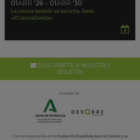
01
ABR
'26 - 01
ABR
'30
La ciencia también se escucha. Serie
«#CienciaDirecta».
Gu
en
Go
Ca
SUSCRÍBETE A NUESTRO
BOLETÍN
Una web de:
Con la colaboración de la
Fundación Española para la Ciencia y la