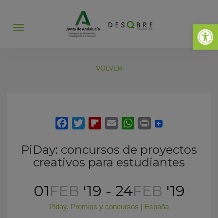
Abrir 
Abrir
menú
VOLVER
PiDay: concursos de proyectos
creativos para estudiantes
01
FEB
'19 - 24
FEB
'19
Piday
,
Premios y concursos
|
España