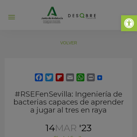
Abrir 
Abrir
menú
VOLVER
#RSEFenSevilla: Ingeniería de
bacterias capaces de aprender
a jugar al tres en raya
14
MAR
'23