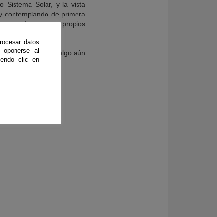
 Sistema Solar, y la vista
 y contemplando de primera
lgunos de nuestros propios
rocesar datos
 oponerse al
ca de las Estrellas algo aún
endo clic en