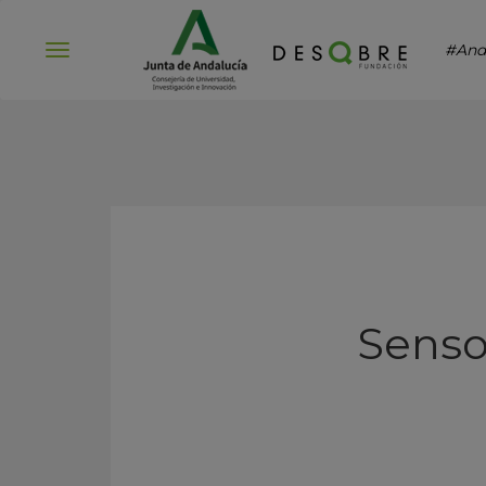
#And
Abrir
menú
Sensor