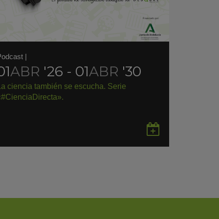
Podcast
|
01
ABR
'26 - 01
ABR
'30
La ciencia también se escucha. Serie
«#CienciaDirecta».
rdar
Guardar
en
gle
Google
endar
Calendar