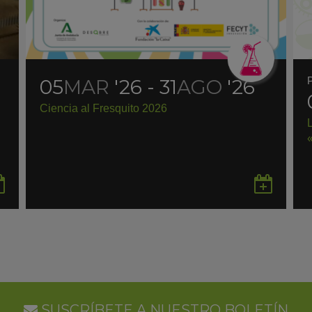
05
MAR
'26 - 31
AGO
'26
Ciencia al Fresquito 2026
Guardar
Gua
en
en
Google
Goo
Calendar
Cal
SUSCRÍBETE A NUESTRO BOLETÍN