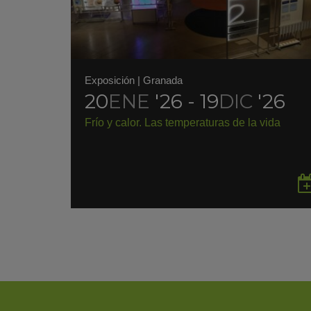
Exposición
|
Granada
20
ENE
'26 - 19
DIC
'26
Frío y calor. Las temperaturas de la vida