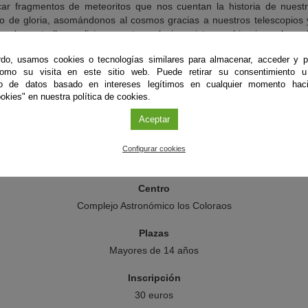
r fragmentos de meteoritos que nos cuentan la historia de nuestro
 de gloria, asomándonos al cosmos gracias a nuestros telescopios
las estrellas, colisiones entre galaxias, sistemas binarios y hay a
do, usamos cookies o tecnologías similares para almacenar, acceder y p
como su visita en este sitio web. Puede retirar su consentimiento u
loga y perfumista, se une a
Turismo Astronómico
para hacer de la Músi
to de datos basado en intereses legítimos en cualquier momento haci
okies" en nuestra política de cookies.
páñanos en un viaje fascinante!
Aceptar
Organiza
Configurar cookies
Turismo Astronómico
Centro
Complejo Astronómico los Coloraos
Plazas
Mayores de 14 años
Inscripción
30 euros