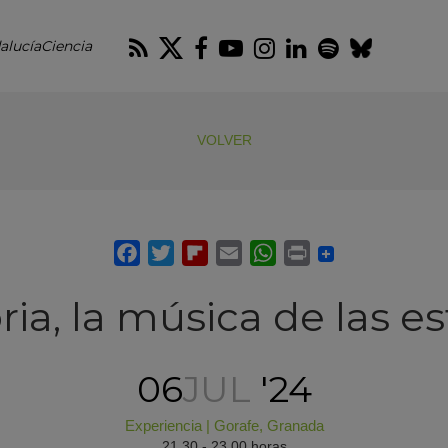
RSS
Twitter
Facebook
Youtube
Instagram
LinkedIn
Spotify
Blues
alucíaCiencia
VOLVER
ia, la música de las es
06
JUL
'24
Experiencia
|
Gorafe
,
Granada
21.30 - 23.00 horas