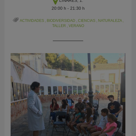
LINARES, 1.
20:00 h - 21:30 h
ACTIVIDADES
,
BIODIVERSIDAD
,
CIENCIAS
,
NATURALEZA
,
TALLER
,
VERANO
KY