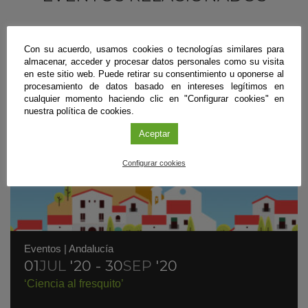
Con su acuerdo, usamos cookies o tecnologías similares para
almacenar, acceder y procesar datos personales como su visita
en este sitio web. Puede retirar su consentimiento u oponerse al
procesamiento de datos basado en intereses legítimos en
cualquier momento haciendo clic en "Configurar cookies" en
nuestra política de cookies.
Aceptar
Configurar cookies
Eventos
|
Andalucía
01
JUL
'20 - 30
SEP
'20
‘Ciencia al fresquito’