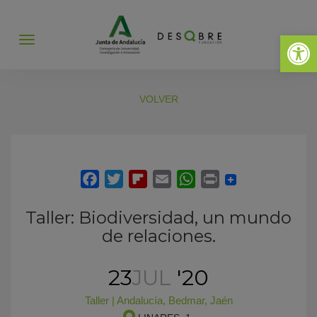
Abrir 
Abrir
menú
VOLVER
Taller: Biodiversidad, un mundo
de relaciones.
23
JUL
'20
Taller
|
Andalucía
,
Bedmar
,
Jaén