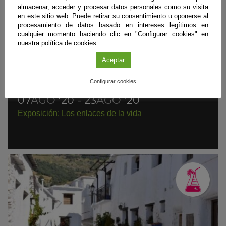
almacenar, acceder y procesar datos personales como su visita
en este sitio web. Puede retirar su consentimiento u oponerse al
procesamiento de datos basado en intereses legítimos en
cualquier momento haciendo clic en "Configurar cookies" en
nuestra política de cookies.
Aceptar
Configurar cookies
Exposición
|
Granada
07
AGO
'20 - 23
AGO
'20
Exposición: Los enlaces de la vida