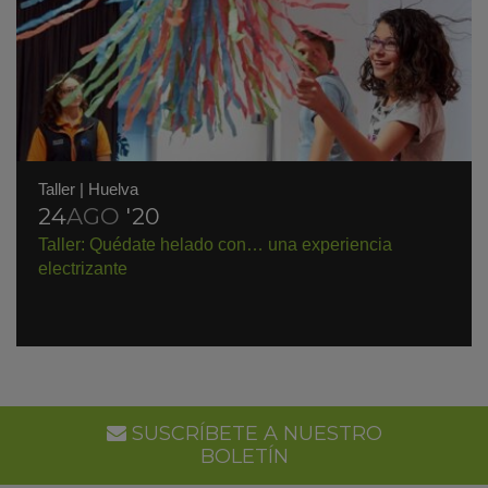
Taller
|
Huelva
24
AGO
'20
Taller: Quédate helado con… una experiencia
electrizante
SUSCRÍBETE A NUESTRO
BOLETÍN