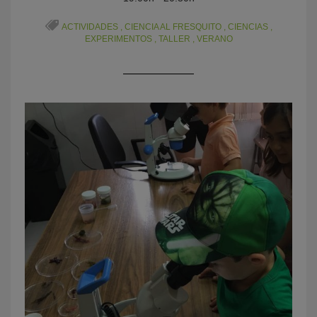
ACTIVIDADES
,
CIENCIA AL FRESQUITO
,
CIENCIAS
,
EXPERIMENTOS
,
TALLER
,
VERANO
KY