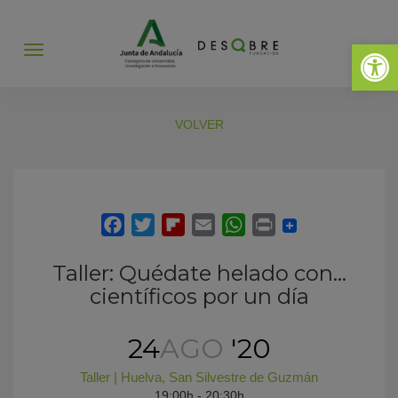
Abrir 
Abrir
menú
VOLVER
Taller: Quédate helado con…
científicos por un día
24
AGO
'20
Taller
|
Huelva
,
San Silvestre de Guzmán
19:00h - 20:30h