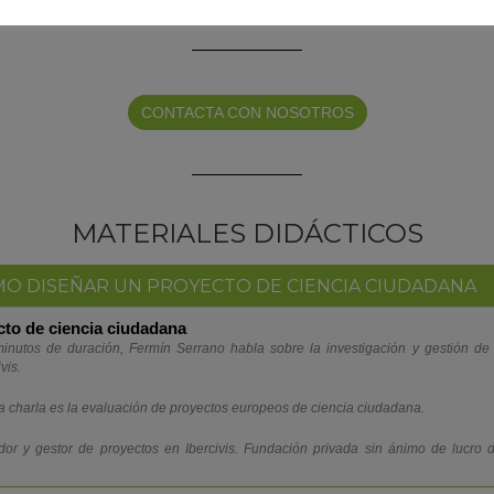
CONTACTA CON NOSOTROS
MATERIALES DIDÁCTICOS
ÓMO DISEÑAR UN PROYECTO DE CIENCIA CIUDADANA
to de ciencia ciudadana
minutos de duración, Fermín Serrano habla sobre la investigación y gestión de
vis.
la charla es la evaluación de proyectos europeos de ciencia ciudadana.
or y gestor de proyectos en Ibercivis. Fundación privada sin ánimo de lucro d