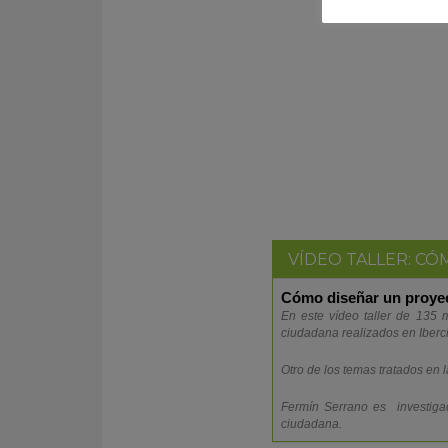
VÍDEO TALLER: C
Cómo diseñar un proyec
En este vídeo taller de 135 
ciudadana realizados en Iberci
Otro de los temas tratados en 
Fermín Serrano es investigad
ciudadana.