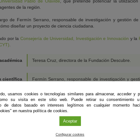
Universidad Pablo de Olavide
, que pretende potenciar la utilización
 agentes de la región.
cargo de Fermín Serrano, responsable de investigación y gestión de
 cómo diseñar un proyecto de ciencia ciudadana.
ado por la
Consejería de Universidad, Investigación e Innovación
y la
ECYT)
.
 académica
Teresa Cruz, directora de la Fundación Descubre.
 científica
Fermín Serrano, responsable de investigación y gest
proyectos en
Fundación Ibercivis
.
do, usamos cookies o tecnologías similares para almacenar, acceder y p
como su visita en este sitio web. Puede retirar su consentimiento u
ión técnica
Silvia Alguacil, responsable de proyectos de divul
to de datos basado en intereses legítimos en cualquier momento haci
científica en Fundación Descubre.
okies" en nuestra política de cookies.
Aceptar
Modalidad
Curso Online
Configurar cookies