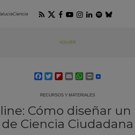
RSS
Twitter
Facebook
Youtube
Instagram
LinkedIn
Spotify
Blues
alucíaCiencia
VOLVER
RECURSOS Y MATERIALES
nline: Cómo diseñar un
de Ciencia Ciudadana