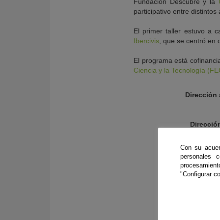
Fundación Descubre y la
participativo entre distintos
El primer taller estuvo a 
Ibercivis
, que se centró en
El programa está cofinanci
Ciencia y la Tecnología (F
Dirección
Dirección
Con su acuer
personales 
Direcc
procesamien
"Configurar co