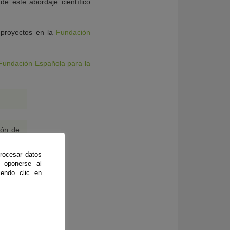
 de este abordaje científico
 proyectos en
la
Fundación
Fundación Española para la
ión de
rocesar datos
 oponerse al
gación
endo clic en