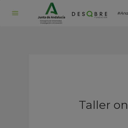
#And
Abrir
menú
Taller o