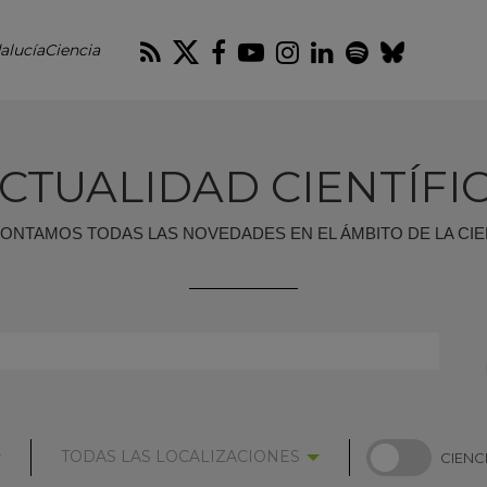
RSS
Twitter
Facebook
Youtube
Instagram
LinkedIn
Spotify
Blues
alucíaCiencia
CTUALIDAD CIENTÍFI
CONTAMOS TODAS LAS NOVEDADES EN EL ÁMBITO DE LA CIE
SELECCIONAR
SELECCIONAR
TODAS LAS LOCALIZACIONES
CIENC
LOCALIZACIÓN:
'CIENCIA