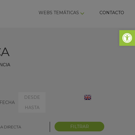
ky
WEBS TEMÁTICAS
CONTACTO
Abrir 
CA
NCIA
SELECCIONAR
SELECCIONAR
ENGLISH
FECHA
FECHA
FECHA
DESDE:
HASTA:
IA DIRECTA