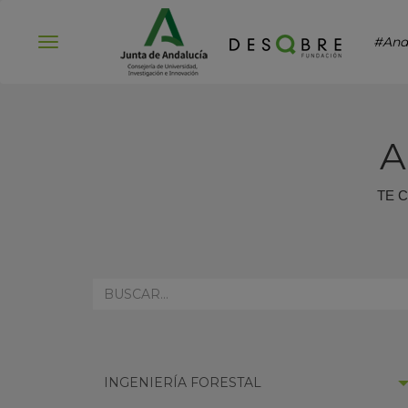
#And
Abrir
menú
A
TE 
REALIZA
AQUÍ
TU
BÚSQUEDA:
SELECCIONAR
INGENIERÍA FORESTAL
CATEGORÍA: