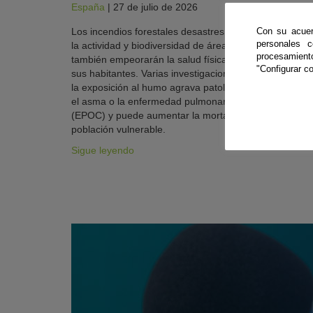
España
|
27 de julio de 2026
Con su acuer
Los incendios forestales desastres no solo perjudicará
personales 
la actividad y biodiversidad de áreas colindantes, sino
procesamien
también empeorarán la salud física y psicológica de
"Configurar co
sus habitantes. Varias investigaciones advierten de qu
la exposición al humo agrava patologías previas como
el asma o la enfermedad pulmonar obstructiva crónica
(EPOC) y puede aumentar la mortalidad prematura de
población vulnerable.
Sigue leyendo