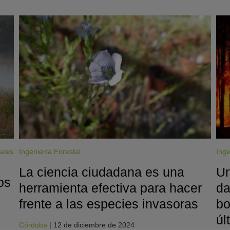
DIRECTA':
ales
Ingeniería Forestal
Inge
La ciencia ciudadana es una
Un
os
herramienta efectiva para hacer
da
frente a las especies invasoras
bo
úl
Córdoba
|
12 de diciembre de 2024