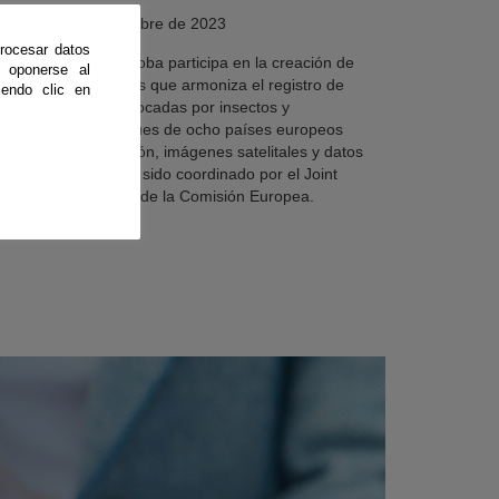
doba
|
07 de noviembre de 2023
rocesar datos
niversidad de Córdoba participa en la creación de
 oponerse al
rimera base de datos que armoniza el registro de
endo clic en
perturbaciones provocadas por insectos y
ermedades en bosques de ocho países europeos
inando teledetección, imágenes satelitales y datos
ampo. El trabajo ha sido coordinado por el Joint
earch Centre (JRC) de la Comisión Europea.
ue leyendo