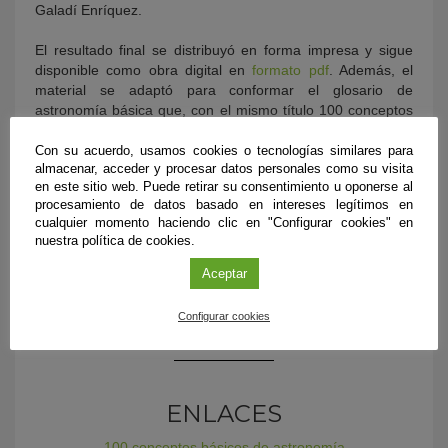
Galadí Enríquez.
El resultado final se distribuyó en forma impresa y sigue
disponible como obra digital en
formato pdf
. Además, el
material se adaptó para conformar el glosario de
astronomía básica que, con el mismo título 100 conceptos
básicos de astronomía, alberga el Instituto Cervantes en
las páginas de su Centro Virtual. Finalmente, estos cien
Con su acuerdo, usamos cookies o tecnologías similares para
almacenar, acceder y procesar datos personales como su visita
conceptos básicos constituyeron el embrión sobre el que
en este sitio web. Puede retirar su consentimiento u oponerse al
se levantó el glosario en la red de la Sociedad Española de
procesamiento de datos basado en intereses legítimos en
Astronomía.
cualquier momento haciendo clic en "Configurar cookies" en
nuestra política de cookies.
Se trata, pues, de un proyecto colectivo, de largo recorrido
y que ha conducido a resultados variados y de prestigio
Aceptar
que siguen siendo útiles y algunos de los cuales se hallan
aún en pleno crecimiento.
Configurar cookies
ENLACES
100 conceptos básicos de astronomía