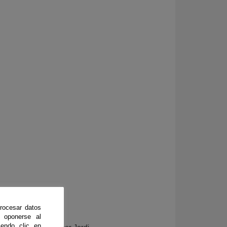
rocesar datos
 oponerse al
endo clic en