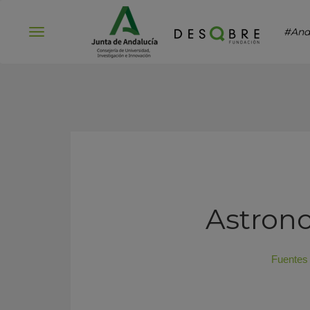
#And
Abrir
menú
Astrono
Fuentes 