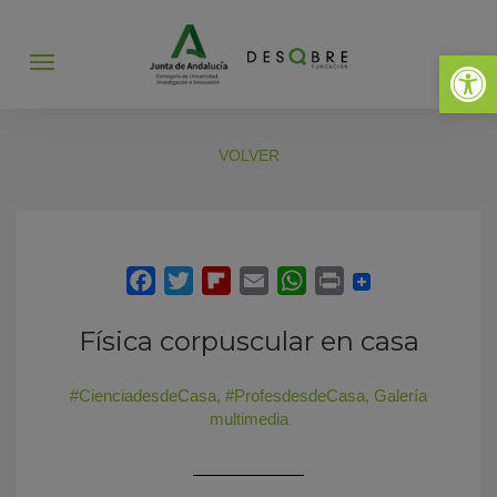
Abrir 
Abrir
menú
VOLVER
Física corpuscular en casa
#CienciadesdeCasa
,
#ProfesdesdeCasa
,
Galería
multimedia