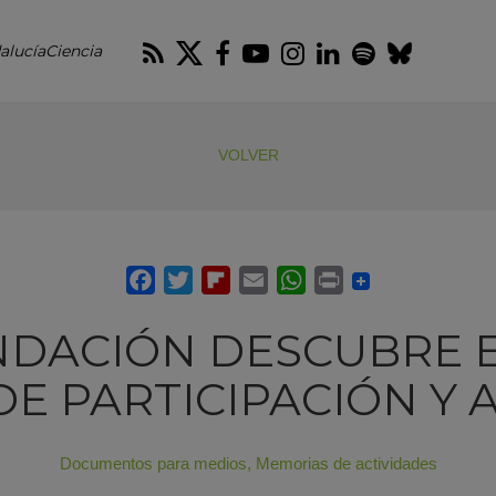
RSS
Twitter
Facebook
Youtube
Instagram
LinkedIn
Spotify
Blues
alucíaCiencia
VOLVER
NDACIÓN DESCUBRE EN
DE PARTICIPACIÓN Y 
Documentos para medios
,
Memorias de actividades