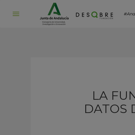
#And
Abrir
menú
LA FU
DATOS 