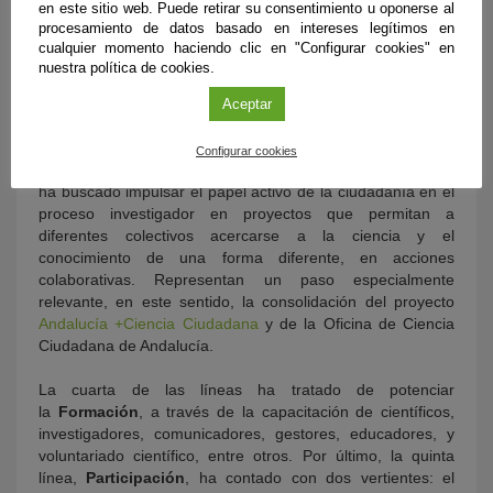
en este sitio web. Puede retirar su consentimiento u oponerse al
Café con Ciencia
, la Feria de la Ciencia de Sevilla,
Ciencia
procesamiento de datos basado en intereses legítimos en
al Fresquito
o las actividades vinculadas a efemérides
cualquier momento haciendo clic en "Configurar cookies" en
científicas muestran la capacidad de Andalucía para
nuestra política de cookies.
movilizar conocimiento, instituciones, personal investigador,
profesorado, estudiantes, familias y entidades locales en
Aceptar
torno a la ciencia.
Configurar cookies
La tercera línea se ha centrado en la
Ciencia ciudadana
y
ha buscado impulsar el papel activo de la ciudadanía en el
proceso investigador en proyectos que permitan a
diferentes colectivos acercarse a la ciencia y el
conocimiento de una forma diferente, en acciones
colaborativas. Representan un paso especialmente
relevante, en este sentido, la consolidación del proyecto
Andalucía +Ciencia Ciudadana
y de la Oficina de Ciencia
Ciudadana de Andalucía.
La cuarta de las líneas ha tratado de potenciar
la
Formación
, a través de la capacitación de científicos,
investigadores, comunicadores, gestores, educadores, y
voluntariado científico, entre otros. Por último, la quinta
línea,
Participación
, ha contado con dos vertientes: el