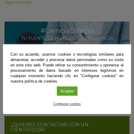
Sigue leyendo
#CienciaDirecta
TU FUENTE DE NOTICIAS SOBRE CIENCIA
ANDALUZA
Con su acuerdo, usamos cookies o tecnologías similares para
MÁS INFORMACIÓN
almacenar, acceder y procesar datos personales como su visita
en este sitio web. Puede retirar su consentimiento u oponerse al
SUSCRÍBETE
procesamiento de datos basado en intereses legítimos en
cualquier momento haciendo clic en "Configurar cookies" en
nuestra política de cookies.
Aceptar
¿ERES CIENTÍFICO/A Y QUIERES DIFUNDIR
TUS RESULTADOS?
Configurar cookies
CONTÁCTANOS
¿QUIERES CONTACTAR CON UN
CIENTÍFICO/A?