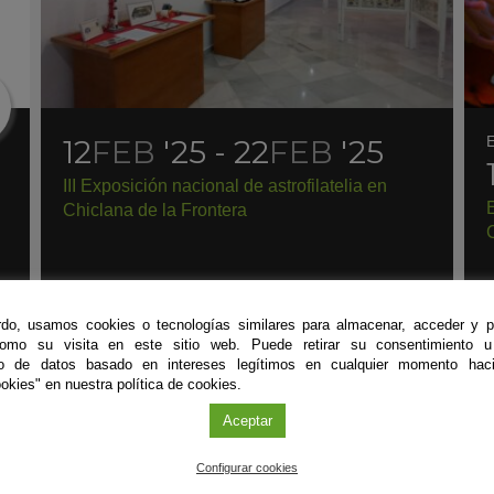
E
12
FEB
'25 - 22
FEB
'25
III Exposición nacional de astrofilatelia en
E
Chiclana de la Frontera
C
do, usamos cookies o tecnologías similares para almacenar, acceder y p
como su visita en este sitio web. Puede retirar su consentimiento u
to de datos basado en intereses legítimos en cualquier momento haci
okies" en nuestra política de cookies.
Aceptar
#CienciaDirecta
Configurar cookies