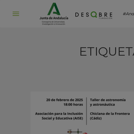
#And
Abrir
menú
ETIQUET