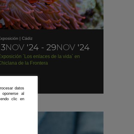
xposición
|
Cádiz
13
NOV
'24 - 29
NOV
'24
xposición `Los enlaces de la vida´ en
hiclana de la Frontera
rocesar datos
 oponerse al
endo clic en