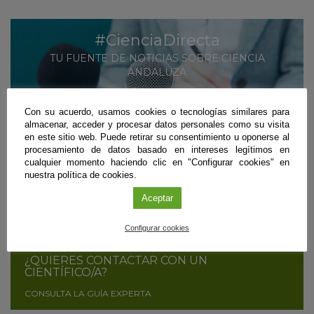
#CienciaDirecta
TU FUENTE DE NOTICIAS SOBRE CIENCIA
ANDALUZA
MÁS INFORMACIÓN
Con su acuerdo, usamos cookies o tecnologías similares para
almacenar, acceder y procesar datos personales como su visita
SUSCRÍBETE
en este sitio web. Puede retirar su consentimiento u oponerse al
procesamiento de datos basado en intereses legítimos en
cualquier momento haciendo clic en "Configurar cookies" en
nuestra política de cookies.
¿ERES CIENTÍFICO/A Y QUIERES DIFUNDIR
TUS RESULTADOS?
Aceptar
CONTÁCTANOS
Configurar cookies
¿QUIERES CONTACTAR CON UN
CIENTÍFICO/A?
CONSULTA LA GUÍA EXPERTA