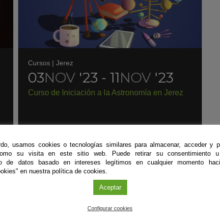
Cursos
|
Jerez
03
NOV
'23 - 11
NOV
'23
Curso de Iniciación a la Astronomía en Jerez
do, usamos cookies o tecnologías similares para almacenar, acceder y p
como su visita en este sitio web. Puede retirar su consentimiento u
to de datos basado en intereses legítimos en cualquier momento haci
okies" en nuestra política de cookies.
Aceptar
#CienciaDirecta
Configurar cookies