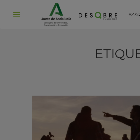
#And
Abrir
menú
ETIQU