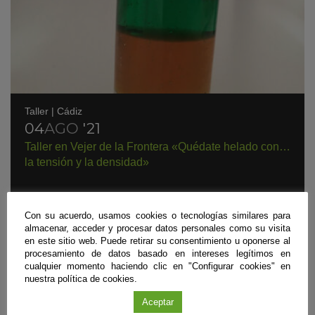
Taller
|
Cádiz
04
AGO
'21
Taller en Vejer de la Frontera «Quédate helado con…
la tensión y la densidad»
Con su acuerdo, usamos cookies o tecnologías similares para
almacenar, acceder y procesar datos personales como su visita
en este sitio web. Puede retirar su consentimiento u oponerse al
#CienciaDirecta
procesamiento de datos basado en intereses legítimos en
TU FUENTE DE NOTICIAS SOBRE CIENCIA
cualquier momento haciendo clic en "Configurar cookies" en
nuestra política de cookies.
ANDALUZA
Aceptar
MÁS INFORMACIÓN