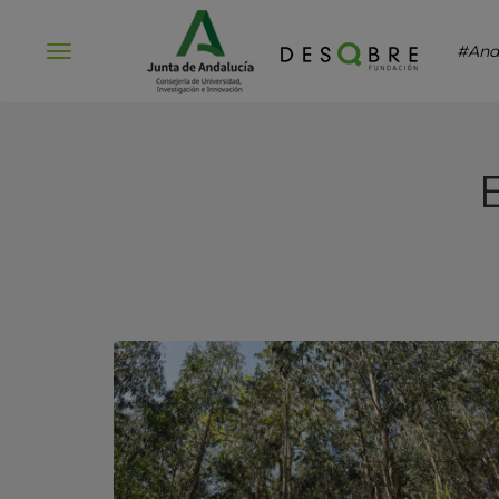
#And
Abrir
menú