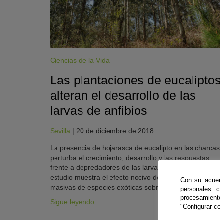
Ciencias de la Vida
Las plantaciones de eucalipto
alteran el desarrollo de las
larvas de anfibios
Sevilla
|
20 de diciembre de 2018
KY
La presencia de hojarasca de eucalipto en las charcas
perturba el crecimiento, desarrollo y las respuestas
frente a depredadores de las larvas de anfibios. El
estudio muestra el efecto nocivo de las plantaciones
Con su acuer
masivas de especies exóticas sobre la fauna silvestre.
personales 
procesamien
Sigue leyendo
"Configurar co