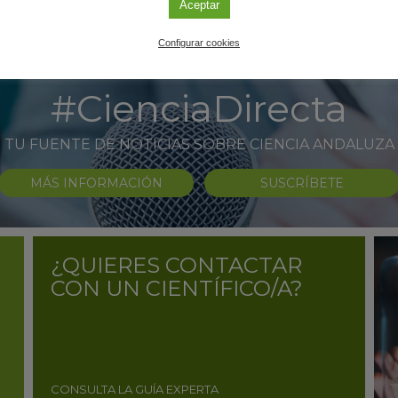
Aceptar
Configurar cookies
#CienciaDirecta
TU FUENTE DE NOTICIAS SOBRE CIENCIA ANDALUZA
MÁS INFORMACIÓN
SUSCRÍBETE
¿QUIERES CONTACTAR
CON UN CIENTÍFICO/A?
CONSULTA LA GUÍA EXPERTA