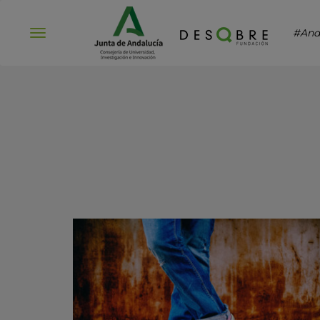
#And
Abrir
menú