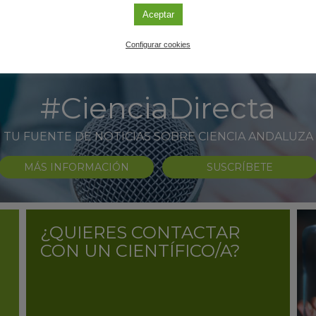
Aceptar
Configurar cookies
#CienciaDirecta
TU FUENTE DE NOTICIAS SOBRE CIENCIA ANDALUZA
MÁS INFORMACIÓN
SUSCRÍBETE
¿QUIERES CONTACTAR
CON UN CIENTÍFICO/A?