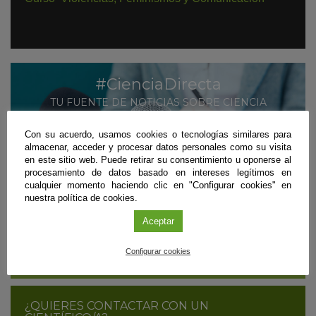
#CienciaDirecta
TU FUENTE DE NOTICIAS SOBRE CIENCIA
ANDALUZA
Con su acuerdo, usamos cookies o tecnologías similares para
MÁS INFORMACIÓN
almacenar, acceder y procesar datos personales como su visita
en este sitio web. Puede retirar su consentimiento u oponerse al
SUSCRÍBETE
procesamiento de datos basado en intereses legítimos en
cualquier momento haciendo clic en "Configurar cookies" en
nuestra política de cookies.
Aceptar
¿ERES CIENTÍFICO/A Y QUIERES DIFUNDIR
TUS RESULTADOS?
Configurar cookies
CONTÁCTANOS
¿QUIERES CONTACTAR CON UN